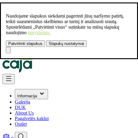
Naudojame slapukus siekdami pagerinti jūsų naršymo patirtį,
teikti suasmenintus skelbimus ar turinį ir analizuoti srautą.
Spustelėdami „Patvirtinti visus“ sutinkate su mūsų slapukų
naudojimo
taisyklėmis.
Patvirtinti slapukus
Slapukų nustatymai
Susisiekite:
+37061462541
Skip to Content
Informacija
Galerija
DUK
About Us
Pagalvėlės kaklui
Outlet