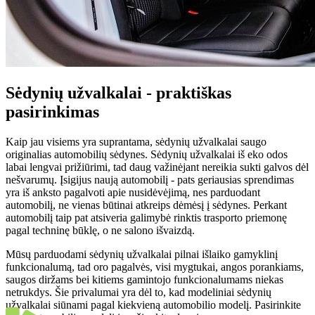
Sėdynių užvalkalai - praktiškas
pasirinkimas
Kaip jau visiems yra suprantama, sėdynių užvalkalai saugo
originalias automobilių sėdynes. Sėdynių užvalkalai iš eko odos
labai lengvai prižiūrimi, tad daug važinėjant nereikia sukti galvos dėl
nešvarumų. Įsigijus naują automobilį - pats geriausias sprendimas
yra iš anksto pagalvoti apie nusidėvėjimą, nes parduodant
automobilį, ne vienas būtinai atkreips dėmėsį į sėdynes. Perkant
automobilį taip pat atsiveria galimybė rinktis trasporto priemonę
pagal techninę būklę, o ne salono išvaizdą.
Mūsų parduodami sėdynių užvalkalai pilnai išlaiko gamyklinį
funkcionalumą, tad oro pagalvės, visi mygtukai, angos porankiams,
saugos diržams bei kitiems gamintojo funkcionalumams niekas
netrukdys. Šie privalumai yra dėl to, kad modeliniai sėdynių
užvalkalai siūnami pagal kiekvieną automobilio modelį. Pasirinkite