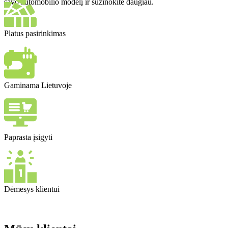
savo automobilio modelį ir sužinokite daugiau.
Platus pasirinkimas
Gaminama Lietuvoje
Paprasta įsigyti
Dėmesys klientui