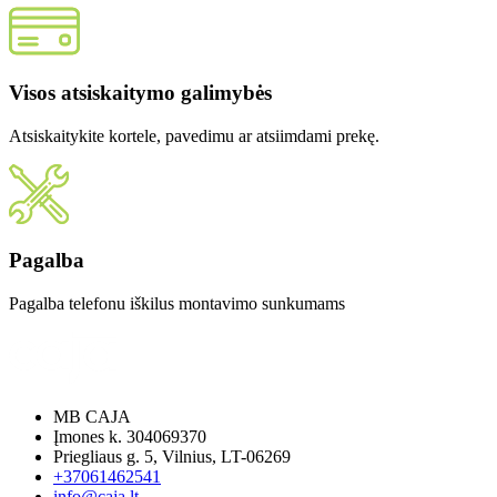
Visos atsiskaitymo galimybės
Atsiskaitykite kortele, pavedimu ar atsiimdami prekę.
Pagalba
Pagalba telefonu iškilus montavimo sunkumams
MB CAJA
Įmones k. 304069370
Priegliaus g. 5, Vilnius, LT-06269
+37061462541
info@caja.lt