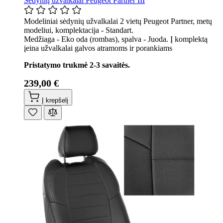
Sėdynių užvalkalai Peugeot Partner III
Modeliniai sėdynių užvalkalai 2 vietų Peugeot Partner, metų
modeliui, komplektacija - Standart.
Medžiaga - Eko oda (rombas), spalva - Juoda. Į komplektą
įeina užvalkalai galvos atramoms ir porankiams
Pristatymo trukmė 2-3 savaitės.
239,00 €
Į krepšelį