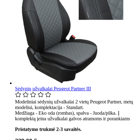
Sėdynių užvalkalai Peugeot Partner III
Modeliniai sėdynių užvalkalai 2 vietų Peugeot Partner, metų
modeliui, komplektacija - Standart.
Medžiaga - Eko oda (rombas), spalva - Juoda/pilka. Į
komplektą įeina užvalkalai galvos atramoms ir porankiams
Pristatymo trukmė 2-3 savaitės.