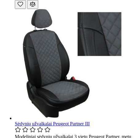
Sėdynių užvalkalai Peugeot Partner III
Modeliniai sėdynių užvalkalai 3 vietų Peugeot Partner, metų