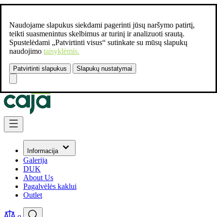
Naudojame slapukus siekdami pagerinti jūsų naršymo patirtį,
teikti suasmenintus skelbimus ar turinį ir analizuoti srautą.
Spustelėdami „Patvirtinti visus“ sutinkate su mūsų slapukų
naudojimo
taisyklėmis.
Patvirtinti slapukus
Slapukų nustatymai
Susisiekite:
+37061462541
Skip to Content
Informacija
Galerija
DUK
About Us
Pagalvėlės kaklui
Outlet