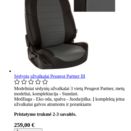
Sėdynių užvalkalai Peugeot Partner III
Modeliniai sėdynių užvalkalai 3 vietų Peugeot Partner, metų
modeliui, komplektacija - Standart.
Medžiaga - Eko oda, spalva - Juoda/pilka. Į komplektą įeina
užvalkalai galvos atramoms ir porankiams
Pristatymo trukmė 2-3 savaitės.
259,00 €