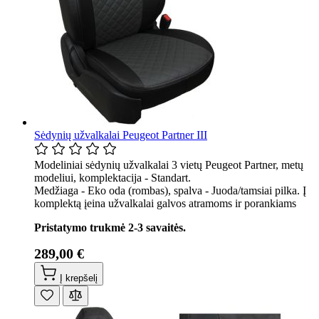
Sėdynių užvalkalai Peugeot Partner III
Modeliniai sėdynių užvalkalai 3 vietų Peugeot Partner, metų
modeliui, komplektacija - Standart.
Medžiaga - Eko oda (rombas), spalva - Juoda/tamsiai pilka. Į
komplektą įeina užvalkalai galvos atramoms ir porankiams
Pristatymo trukmė 2-3 savaitės.
289,00 €
Į krepšelį