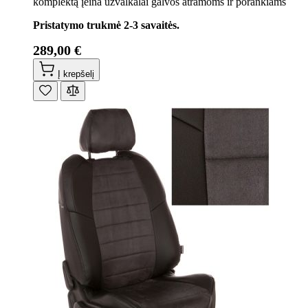
komplektą įeina užvalkalai galvos atramoms ir porankiams
Pristatymo trukmė 2-3 savaitės.
289,00 €
Į krepšelį