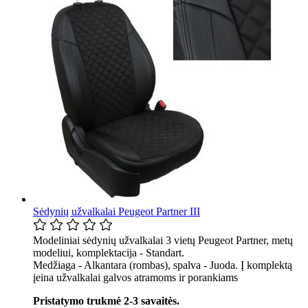
Sėdynių užvalkalai Peugeot Partner III
Modeliniai sėdynių užvalkalai 3 vietų Peugeot Partner, metų
modeliui, komplektacija - Standart.
Medžiaga - Alkantara (rombas), spalva - Juoda. Į komplektą
įeina užvalkalai galvos atramoms ir porankiams
Pristatymo trukmė 2-3 savaitės.