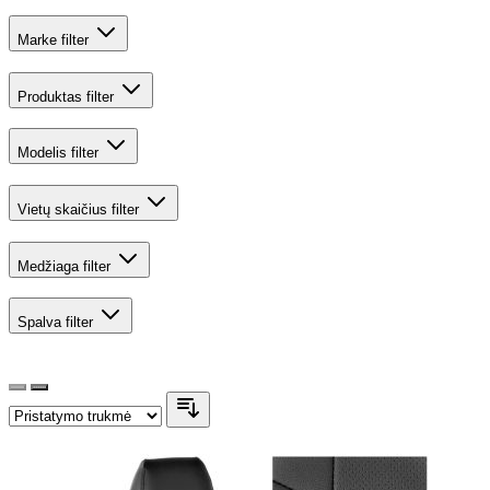
Marke
filter
Produktas
filter
Modelis
filter
Vietų skaičius
filter
Medžiaga
filter
Spalva
filter