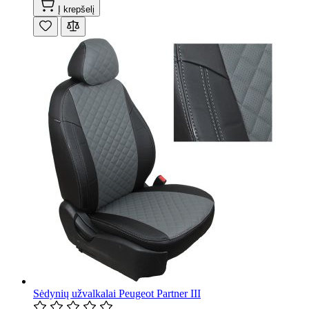
Į krepšelį
Sėdynių užvalkalai Peugeot Partner III