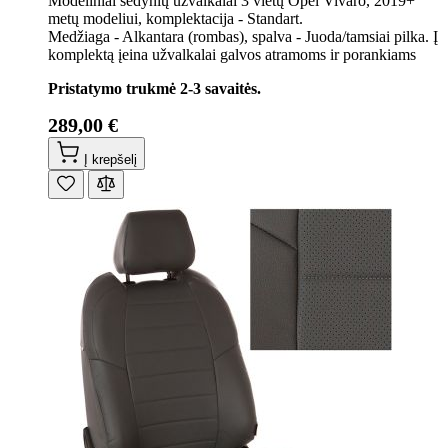
Modeliniai sėdynių užvalkalai 3 vietų Opel Vivaro, 2019+
metų modeliui, komplektacija - Standart.
Medžiaga - Alkantara (rombas), spalva - Juoda/tamsiai pilka. Į
komplektą įeina užvalkalai galvos atramoms ir porankiams
Pristatymo trukmė 2-3 savaitės.
289,00 €
Į krepšelį