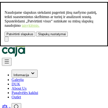
Naudojame slapukus siekdami pagerinti jūsų naršymo patirtį,
teikti suasmenintus skelbimus ar turinį ir analizuoti srautą.
Spustelėdami „Patvirtinti visus“ sutinkate su mūsų slapukų
naudojimo
taisyklėmis.
Patvirtinti slapukus
Slapukų nustatymai
Susisiekite:
+37061462541
Skip to Content
Informacija
Galerija
DUK
About Us
Pagalvėlės kaklui
Outlet