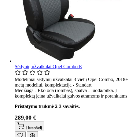
Sėdynių užvalkalai Opel Combo E
Modeliniai sėdynių užvalkalai 3 vietų Opel Combo, 2018+
metų modeliui, komplektacija - Standart.
Medžiaga - Eko oda (rombas), spalva - Juoda/pilka. Į
komplektą įeina užvalkalai galvos atramoms ir porankiams
Pristatymo trukmė 2-3 savaitės.
289,00 €
Į krepšelį