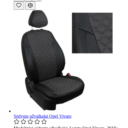
Sėdynių užvalkalai Opel Vivaro