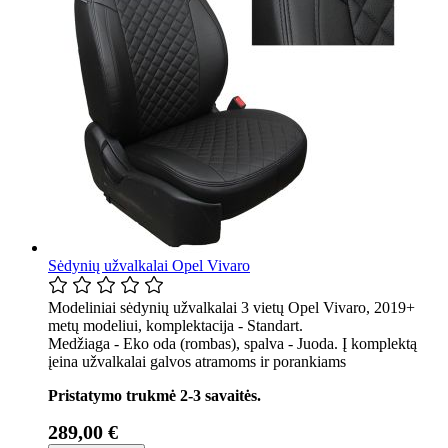
Sėdynių užvalkalai Opel Vivaro
Modeliniai sėdynių užvalkalai 3 vietų Opel Vivaro, 2019+
metų modeliui, komplektacija - Standart.
Medžiaga - Eko oda (rombas), spalva - Juoda. Į komplektą
įeina užvalkalai galvos atramoms ir porankiams
Pristatymo trukmė 2-3 savaitės.
289,00 €