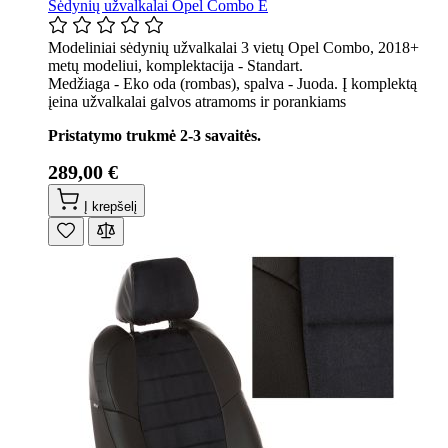
Sėdynių užvalkalai Opel Combo E
Modeliniai sėdynių užvalkalai 3 vietų Opel Combo, 2018+
metų modeliui, komplektacija - Standart.
Medžiaga - Eko oda (rombas), spalva - Juoda. Į komplektą
įeina užvalkalai galvos atramoms ir porankiams
Pristatymo trukmė 2-3 savaitės.
289,00 €
Į krepšelį