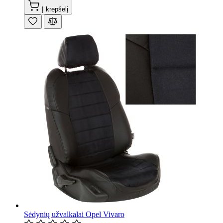
Į krepšelį
Sėdynių užvalkalai Opel Vivaro