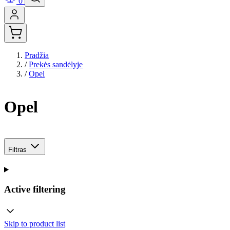
0
Pradžia
/
Prekės sandėlyje
/
Opel
Opel
Filtras
Active filtering
Skip to product list