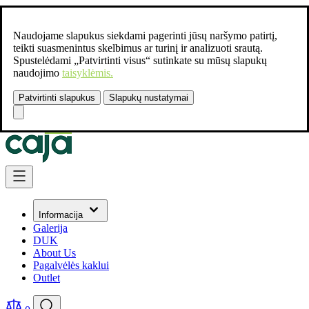
Naudojame slapukus siekdami pagerinti jūsų naršymo patirtį,
teikti suasmenintus skelbimus ar turinį ir analizuoti srautą.
Spustelėdami „Patvirtinti visus“ sutinkate su mūsų slapukų
naudojimo
taisyklėmis.
Patvirtinti slapukus
Slapukų nustatymai
Susisiekite:
+37061462541
Skip to Content
Informacija
Galerija
DUK
About Us
Pagalvėlės kaklui
Outlet