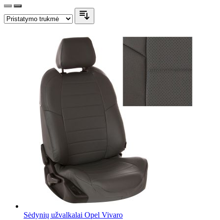
Sėdynių užvalkalai Opel Vivaro