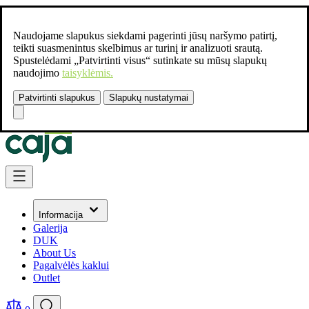
Naudojame slapukus siekdami pagerinti jūsų naršymo patirtį,
teikti suasmenintus skelbimus ar turinį ir analizuoti srautą.
Spustelėdami „Patvirtinti visus“ sutinkate su mūsų slapukų
naudojimo
taisyklėmis.
Patvirtinti slapukus
Slapukų nustatymai
Susisiekite:
+37061462541
Skip to Content
Informacija
Galerija
DUK
About Us
Pagalvėlės kaklui
Outlet