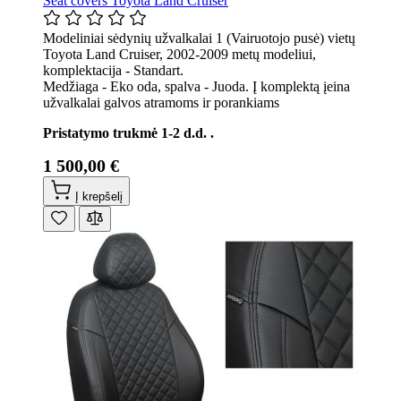
Seat covers Toyota Land Cruiser
Modeliniai sėdynių užvalkalai 1 (Vairuotojo pusė) vietų
Toyota Land Cruiser, 2002-2009 metų modeliui,
komplektacija - Standart.
Medžiaga - Eko oda, spalva - Juoda. Į komplektą įeina
užvalkalai galvos atramoms ir porankiams
Pristatymo trukmė 1-2 d.d. .
1 500,00 €
Į krepšelį