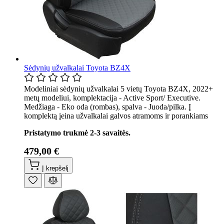
Sėdynių užvalkalai Toyota BZ4X
Modeliniai sėdynių užvalkalai 5 vietų Toyota BZ4X, 2022+
metų modeliui, komplektacija - Active Sport/ Executive.
Medžiaga - Eko oda (rombas), spalva - Juoda/pilka. Į
komplektą įeina užvalkalai galvos atramoms ir porankiams
Pristatymo trukmė 2-3 savaitės.
479,00 €
Į krepšelį