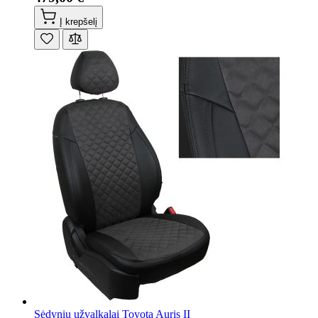
Į krepšelį
Sėdynių užvalkalai Toyota Auris II