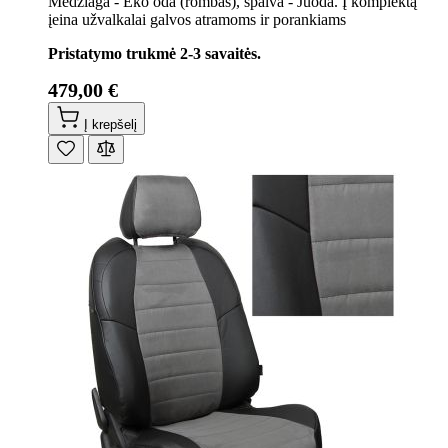
Medžiaga - Eko oda (rombas), spalva - Juoda. Į komplektą
įeina užvalkalai galvos atramoms ir porankiams
Pristatymo trukmė 2-3 savaitės.
479,00 €
Į krepšelį