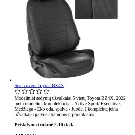
Seat covers Toyota BZ4X
Modeliniai sėdynių užvalkalai 5 vietų Toyota BZ4X, 2022+
metų modeliui, komplektacija - Active Sport/ Executive.
Medžiaga - Eko oda, spalva - Juoda. Į komplektą įeina
užvalkalai galvos atramoms ir porankiams
Pristatymo trukmė 2-10 d. d. .