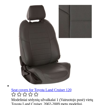
Seat covers for Toyota Land Cruiser 120
Modeliniai sėdynių užvalkalai 1 (Vairuotojo pusė) vietų
Toyota Land Cruiser, 2002-2009 metų modeliui,