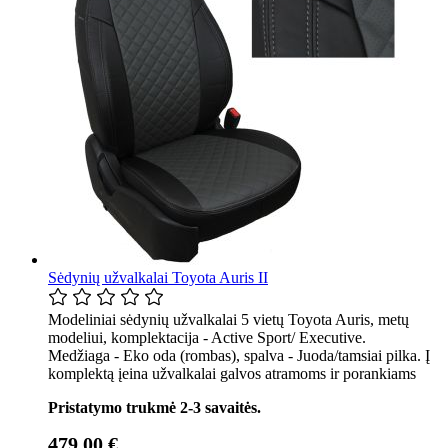
Sėdynių užvalkalai Toyota Auris II
Modeliniai sėdynių užvalkalai 5 vietų Toyota Auris, metų
modeliui, komplektacija - Active Sport/ Executive.
Medžiaga - Eko oda (rombas), spalva - Juoda/tamsiai pilka. Į
komplektą įeina užvalkalai galvos atramoms ir porankiams
Pristatymo trukmė 2-3 savaitės.
479,00 €