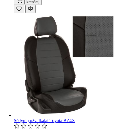
Į krepšelį
Sėdynių užvalkalai Toyota BZ4X