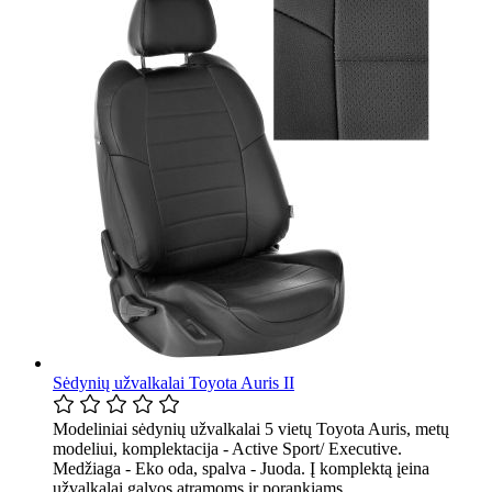
Sėdynių užvalkalai Toyota Auris II
Modeliniai sėdynių užvalkalai 5 vietų Toyota Auris, metų
modeliui, komplektacija - Active Sport/ Executive.
Medžiaga - Eko oda, spalva - Juoda. Į komplektą įeina
užvalkalai galvos atramoms ir porankiams