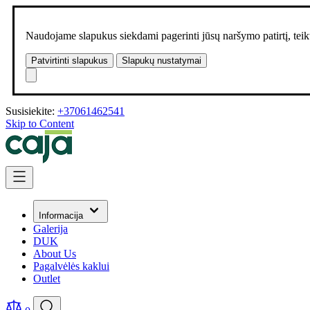
Naudojame slapukus siekdami pagerinti jūsų naršymo patirtį, teikt
Patvirtinti slapukus
Slapukų nustatymai
Susisiekite:
+37061462541
Skip to Content
Informacija
Galerija
DUK
About Us
Pagalvėlės kaklui
Outlet