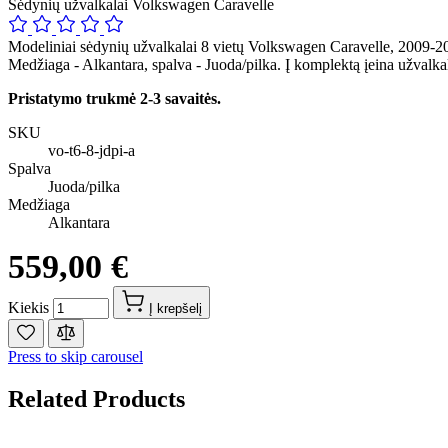
Sėdynių užvalkalai Volkswagen Caravelle
Modeliniai sėdynių užvalkalai 8 vietų Volkswagen Caravelle, 2009-20
Medžiaga - Alkantara, spalva - Juoda/pilka. Į komplektą įeina užvalk
Pristatymo trukmė 2-3 savaitės.
SKU
vo-t6-8-jdpi-a
Spalva
Juoda/pilka
Medžiaga
Alkantara
559,00 €
Kiekis
Į krepšelį
Press to skip carousel
Related Products