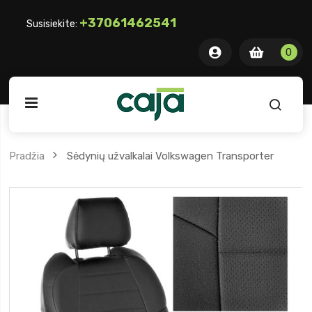
+37061462541
Susisiekite:
0 item
0
0
ite
Pradžia
Sėdynių užvalkalai Volkswagen Transporter