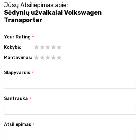
Jūsų Atsiliepimas apie:
Sėdynių užvalkalai Volkswagen
Transporter
Your Rating
Kokybė
1
2
3
4
5
Montavimas
star
stars
stars
stars
stars
1
2
3
4
5
star
stars
stars
stars
stars
Slapyvardis
Santrauka
Atsiliepimas