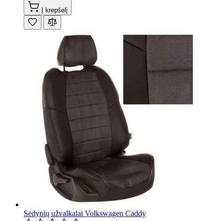
Į krepšelį
Sėdynių užvalkalai Volkswagen Caddy