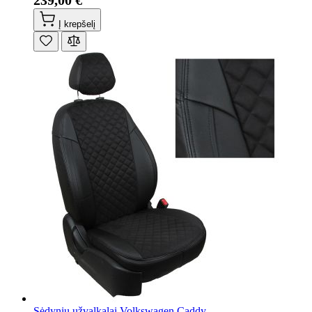
Į krepšelį
Sėdynių užvalkalai Volkswagen Caddy