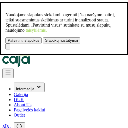
Naudojame slapukus siekdami pagerinti jūsų naršymo patirtį,
teikti suasmenintus skelbimus ar turinį ir analizuoti srautą.
Spustelėdami „Patvirtinti visus“ sutinkate su mūsų slapukų
naudojimo
taisyklėmis.
Patvirtinti slapukus
Slapukų nustatymai
Susisiekite:
+37061462541
Skip to Content
Informacija
Galerija
DUK
About Us
Pagalvėlės kaklui
Outlet