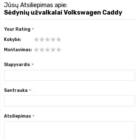
Jūsų Atsiliepimas apie:
Sėdynių užvalkalai Volkswagen Caddy
Your Rating
Kokybė
1
2
3
4
5
Montavimas
star
stars
stars
stars
stars
1
2
3
4
5
star
stars
stars
stars
stars
Slapyvardis
Santrauka
Atsiliepimas