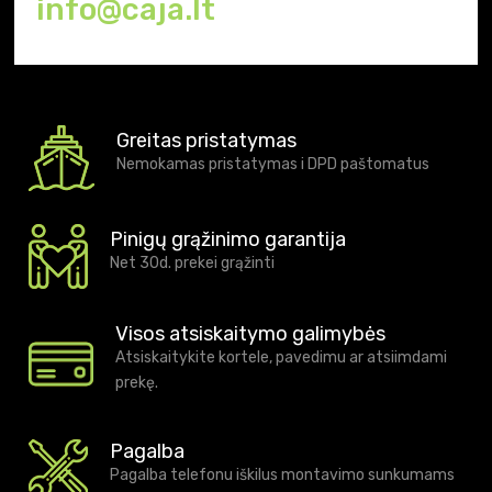
info@caja.lt
Greitas pristatymas
Nemokamas pristatymas i DPD paštomatus
Pinigų grąžinimo garantija
Net 30d. prekei grąžinti
Visos atsiskaitymo galimybės
Atsiskaitykite kortele, pavedimu ar atsiimdami
prekę.
Pagalba
Pagalba telefonu iškilus montavimo sunkumams