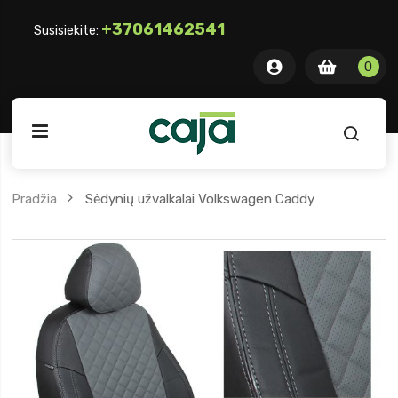
+37061462541
Susisiekite:
0 item
0
0
ite
Pradžia
Sėdynių užvalkalai Volkswagen Caddy