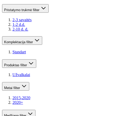
Pristatymo trukmė
filter
2-3 savaitės
1-2 d.d.
2-10 d. d.
Komplektacija
filter
Standart
Produktas
filter
Užvalkalai
Metai
filter
2015-2020
2020+
Medžiaga
filter