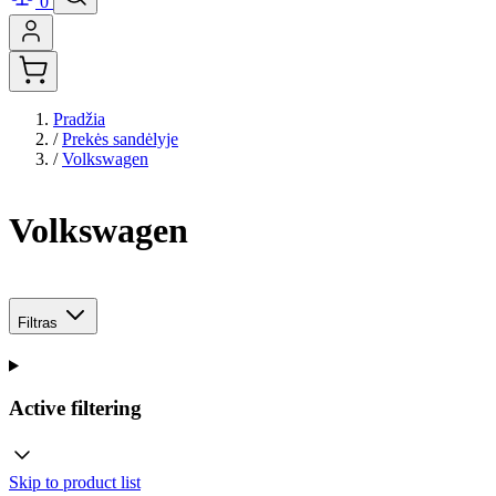
0
Pradžia
/
Prekės sandėlyje
/
Volkswagen
Volkswagen
Filtras
Active filtering
Skip to product list