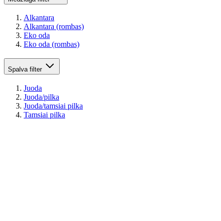
Alkantara
Alkantara (rombas)
Eko oda
Eko oda (rombas)
Spalva
filter
Juoda
Juoda/pilka
Juoda/tamsiai pilka
Tamsiai pilka