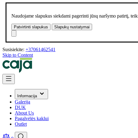
Naudojame slapukus siekdami pagerinti jūsų naršymo patirtį, teikt
Patvirtinti slapukus
Slapukų nustatymai
Susisiekite:
+37061462541
Skip to Content
Informacija
Galerija
DUK
About Us
Pagalvėlės kaklui
Outlet