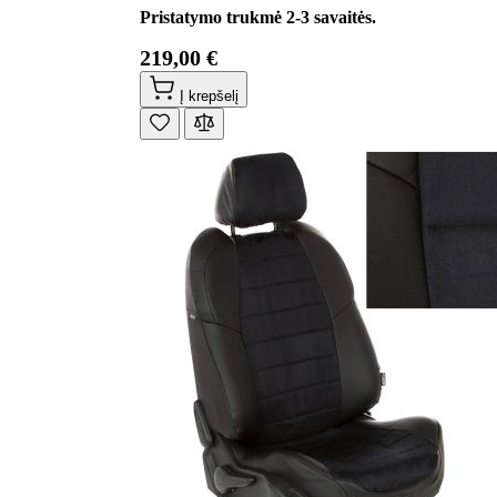
Pristatymo trukmė 2-3 savaitės.
219,00 €
Į krepšelį