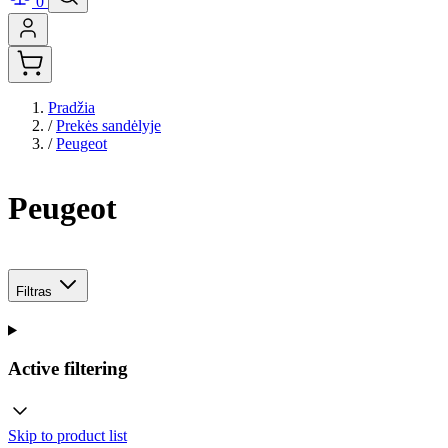
0
Pradžia
/
Prekės sandėlyje
/
Peugeot
Peugeot
Filtras
Active filtering
Skip to product list