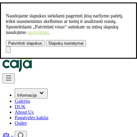
Naudojame slapukus siekdami pagerinti jūsų naršymo patirtį,
teikti suasmenintus skelbimus ar turinį ir analizuoti srautą.
Spustelėdami „Patvirtinti visus“ sutinkate su mūsų slapukų
naudojimo
taisyklėmis.
Patvirtinti slapukus
Slapukų nustatymai
Susisiekite:
+37061462541
Skip to Content
Informacija
Galerija
DUK
About Us
Pagalvėlės kaklui
Outlet