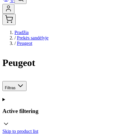
0
Pradžia
/
Prekės sandėlyje
/
Peugeot
Peugeot
Filtras
Active filtering
Skip to product list