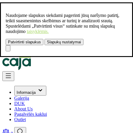
Naudojame slapukus siekdami pagerinti jūsų naršymo patirtį,
teikti suasmenintus skelbimus ar turinį ir analizuoti srautą.
Spustelėdami „Patvirtinti visus“ sutinkate su mūsų slapukų
naudojimo
taisyklėmis.
Patvirtinti slapukus
Slapukų nustatymai
Susisiekite:
+37061462541
Skip to Content
Informacija
Galerija
DUK
About Us
Pagalvėlės kaklui
Outlet