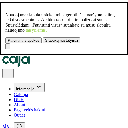
Naudojame slapukus siekdami pagerinti jūsų naršymo patirtį,
teikti suasmenintus skelbimus ar turinį ir analizuoti srautą.
Spustelėdami „Patvirtinti visus“ sutinkate su mūsų slapukų
naudojimo
taisyklėmis.
Patvirtinti slapukus
Slapukų nustatymai
Susisiekite:
+37061462541
Skip to Content
Informacija
Galerija
DUK
About Us
Pagalvėlės kaklui
Outlet