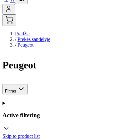
0
Pradžia
/
Prekės sandėlyje
/
Peugeot
Peugeot
Filtras
Active filtering
Skip to product list