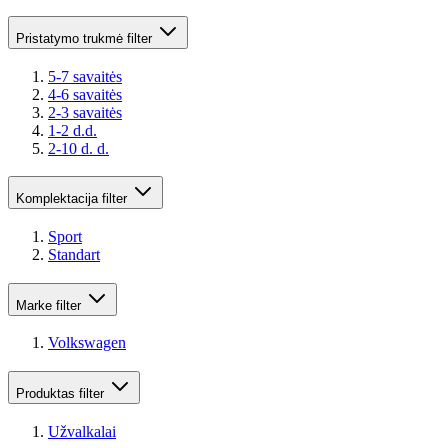
Pristatymo trukmė
filter
5-7 savaitės
4-6 savaitės
2-3 savaitės
1-2 d.d.
2-10 d. d.
Komplektacija
filter
Sport
Standart
Marke
filter
Volkswagen
Produktas
filter
Užvalkalai