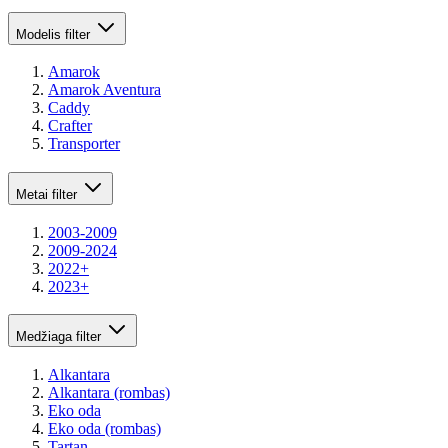
Modelis
filter
Amarok
Amarok Aventura
Caddy
Crafter
Transporter
Metai
filter
2003-2009
2009-2024
2022+
2023+
Medžiaga
filter
Alkantara
Alkantara (rombas)
Eko oda
Eko oda (rombas)
Tartan