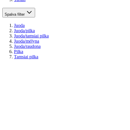
Spalva
filter
Juoda
Juoda/pilka
Juoda/tamsiai pilka
Juoda/mėlyna
Juoda/raudona
Pilka
Tamsiai pilka