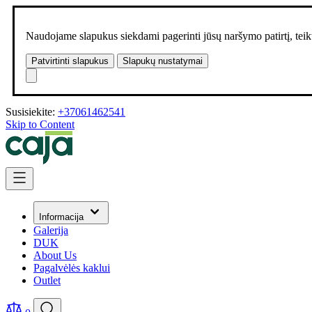
Naudojame slapukus siekdami pagerinti jūsų naršymo patirtį, teikt
Patvirtinti slapukus
Slapukų nustatymai
Susisiekite:
+37061462541
Skip to Content
Informacija
Galerija
DUK
About Us
Pagalvėlės kaklui
Outlet