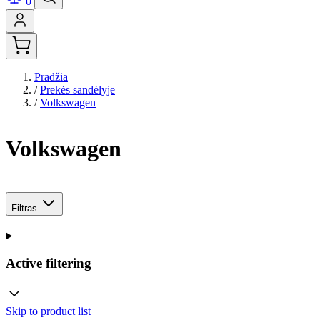
0
Pradžia
/
Prekės sandėlyje
/
Volkswagen
Volkswagen
Filtras
Active filtering
Skip to product list