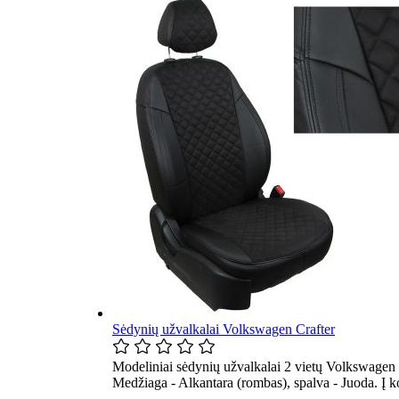
Sėdynių užvalkalai Volkswagen Crafter
Modeliniai sėdynių užvalkalai 2 vietų Volkswagen C
Medžiaga - Alkantara (rombas), spalva - Juoda. Į 