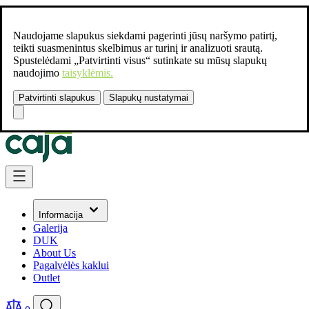
Naudojame slapukus siekdami pagerinti jūsų naršymo patirtį,
teikti suasmenintus skelbimus ar turinį ir analizuoti srautą.
Spustelėdami „Patvirtinti visus“ sutinkate su mūsų slapukų
naudojimo
taisyklėmis.
Patvirtinti slapukus
Slapukų nustatymai
Susisiekite:
+37061462541
Skip to Content
Informacija
Galerija
DUK
About Us
Pagalvėlės kaklui
Outlet