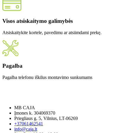
Visos atsiskaitymo galimybės
Atsiskaitykite kortele, pavedimu ar atsiimdami prekę.
Pagalba
Pagalba telefonu iškilus montavimo sunkumams
MB CAJA
Įmones k. 304069370
Priegliaus g. 5, Vilnius, LT-06269
+37061462541
info@caja.lt