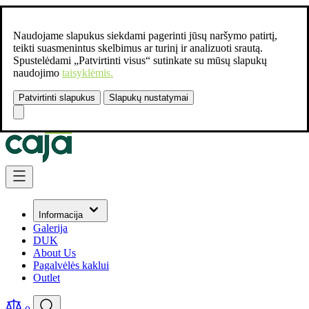
Naudojame slapukus siekdami pagerinti jūsų naršymo patirtį,
teikti suasmenintus skelbimus ar turinį ir analizuoti srautą.
Spustelėdami „Patvirtinti visus“ sutinkate su mūsų slapukų
naudojimo
taisyklėmis.
Patvirtinti slapukus
Slapukų nustatymai
Susisiekite:
+37061462541
Skip to Content
Informacija
Galerija
DUK
About Us
Pagalvėlės kaklui
Outlet