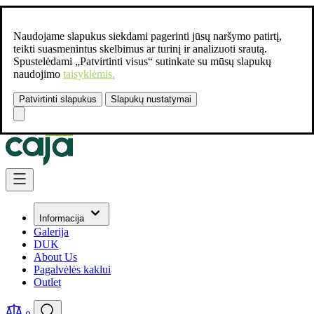
Naudojame slapukus siekdami pagerinti jūsų naršymo patirtį,
teikti suasmenintus skelbimus ar turinį ir analizuoti srautą.
Spustelėdami „Patvirtinti visus“ sutinkate su mūsų slapukų
naudojimo
taisyklėmis.
Patvirtinti slapukus
Slapukų nustatymai
Susisiekite:
+37061462541
Skip to Content
Informacija
Galerija
DUK
About Us
Pagalvėlės kaklui
Outlet