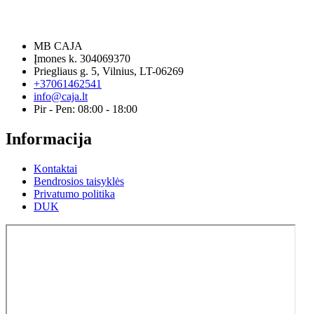
MB CAJA
Įmones k. 304069370
Priegliaus g. 5, Vilnius, LT-06269
+37061462541
info@caja.lt
Pir - Pen: 08:00 - 18:00
Informacija
Kontaktai
Bendrosios taisyklės
Privatumo politika
DUK