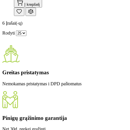
Į krepšelį
6
Įrašai(-ų)
Rodyti
Greitas pristatymas
Nemokamas pristatymas i DPD paštomatus
Pinigų grąžinimo garantija
Net 30d. prekei grąžinti