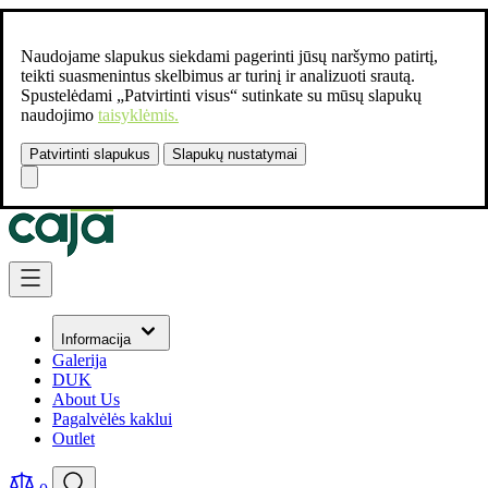
Naudojame slapukus siekdami pagerinti jūsų naršymo patirtį,
teikti suasmenintus skelbimus ar turinį ir analizuoti srautą.
Spustelėdami „Patvirtinti visus“ sutinkate su mūsų slapukų
naudojimo
taisyklėmis.
Patvirtinti slapukus
Slapukų nustatymai
Susisiekite:
+37061462541
Skip to Content
Informacija
Galerija
DUK
About Us
Pagalvėlės kaklui
Outlet