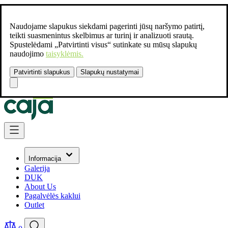
Naudojame slapukus siekdami pagerinti jūsų naršymo patirtį,
teikti suasmenintus skelbimus ar turinį ir analizuoti srautą.
Spustelėdami „Patvirtinti visus“ sutinkate su mūsų slapukų
naudojimo
taisyklėmis.
Patvirtinti slapukus
Slapukų nustatymai
Susisiekite:
+37061462541
Skip to Content
Informacija
Galerija
DUK
About Us
Pagalvėlės kaklui
Outlet