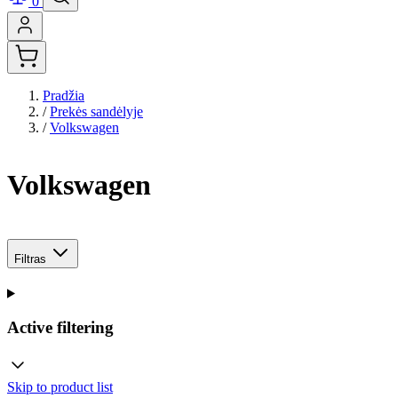
0
Pradžia
/
Prekės sandėlyje
/
Volkswagen
Volkswagen
Filtras
Active filtering
Skip to product list