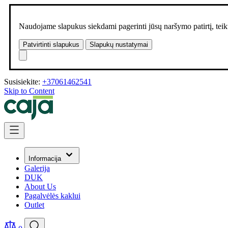
Naudojame slapukus siekdami pagerinti jūsų naršymo patirtį, teikt
Patvirtinti slapukus
Slapukų nustatymai
Susisiekite:
+37061462541
Skip to Content
Informacija
Galerija
DUK
About Us
Pagalvėlės kaklui
Outlet