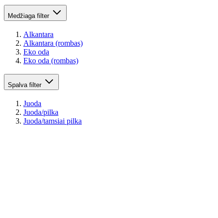
Medžiaga
filter
Alkantara
Alkantara (rombas)
Eko oda
Eko oda (rombas)
Spalva
filter
Juoda
Juoda/pilka
Juoda/tamsiai pilka