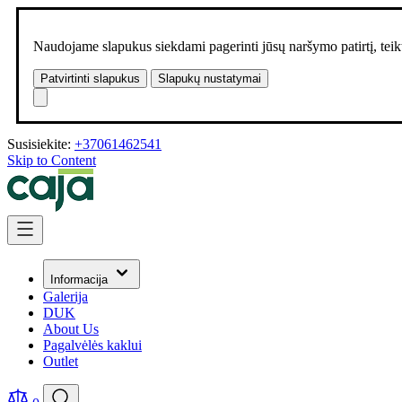
Naudojame slapukus siekdami pagerinti jūsų naršymo patirtį, teikt
Patvirtinti slapukus
Slapukų nustatymai
Susisiekite:
+37061462541
Skip to Content
Informacija
Galerija
DUK
About Us
Pagalvėlės kaklui
Outlet