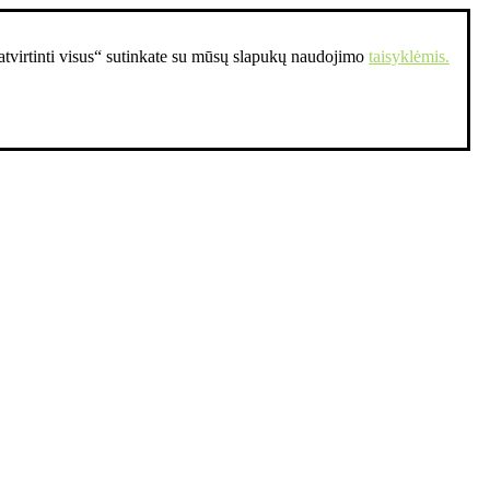
Patvirtinti visus“ sutinkate su mūsų slapukų naudojimo
taisyklėmis.