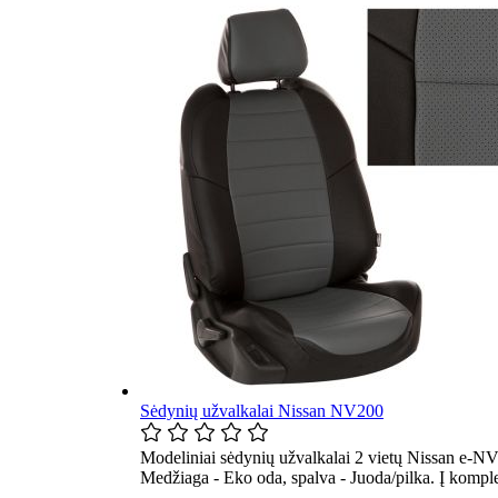
Sėdynių užvalkalai Nissan NV200
Modeliniai sėdynių užvalkalai 2 vietų Nissan e-NV
Medžiaga - Eko oda, spalva - Juoda/pilka. Į kompl