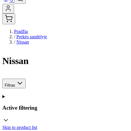
0
Pradžia
/
Prekės sandėlyje
/
Nissan
Nissan
Filtras
Active filtering
Skip to product list