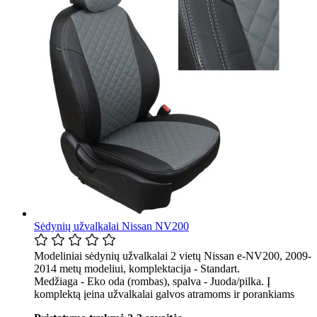
Sėdynių užvalkalai Nissan NV200
Modeliniai sėdynių užvalkalai 2 vietų Nissan e-NV200, 2009-
2014 metų modeliui, komplektacija - Standart.
Medžiaga - Eko oda (rombas), spalva - Juoda/pilka. Į
komplektą įeina užvalkalai galvos atramoms ir porankiams