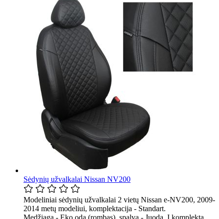
Sėdynių užvalkalai Nissan NV200
Modeliniai sėdynių užvalkalai 2 vietų Nissan e-NV200, 2009-
2014 metų modeliui, komplektacija - Standart.
Medžiaga - Eko oda (rombas), spalva - Juoda. Į komplektą