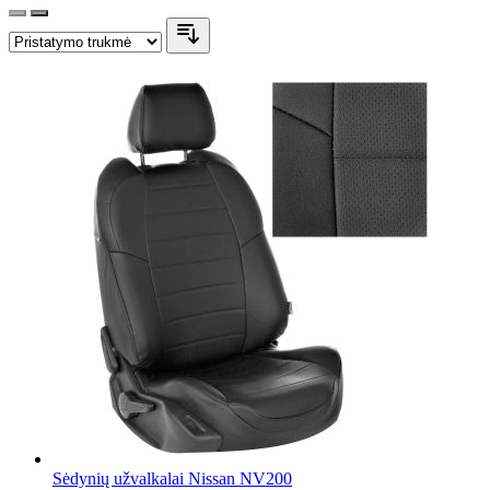
Sėdynių užvalkalai Nissan NV200