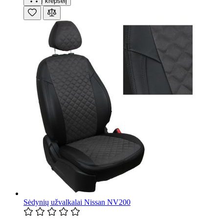
Į krepšelį
Sėdynių užvalkalai Nissan NV200