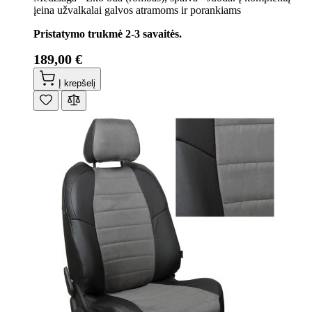
įeina užvalkalai galvos atramoms ir porankiams
Pristatymo trukmė 2-3 savaitės.
189,00 €
Į krepšelį