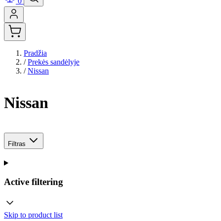
0
Pradžia
/
Prekės sandėlyje
/
Nissan
Nissan
Filtras
Active filtering
Skip to product list