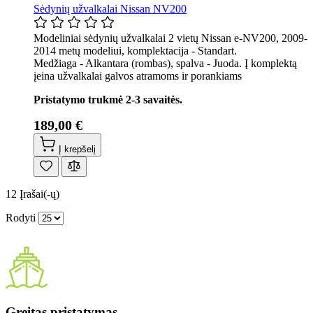
Sėdynių užvalkalai Nissan NV200
Modeliniai sėdynių užvalkalai 2 vietų Nissan e-NV200, 2009-
2014 metų modeliui, komplektacija - Standart.
Medžiaga - Alkantara (rombas), spalva - Juoda. Į komplektą
įeina užvalkalai galvos atramoms ir porankiams
Pristatymo trukmė 2-3 savaitės.
189,00 €
Į krepšelį
12
Įrašai(-ų)
Rodyti
Greitas pristatymas