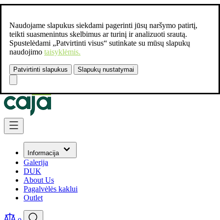
Naudojame slapukus siekdami pagerinti jūsų naršymo patirtį,
teikti suasmenintus skelbimus ar turinį ir analizuoti srautą.
Spustelėdami „Patvirtinti visus“ sutinkate su mūsų slapukų
naudojimo
taisyklėmis.
Patvirtinti slapukus
Slapukų nustatymai
Susisiekite:
+37061462541
Skip to Content
Informacija
Galerija
DUK
About Us
Pagalvėlės kaklui
Outlet