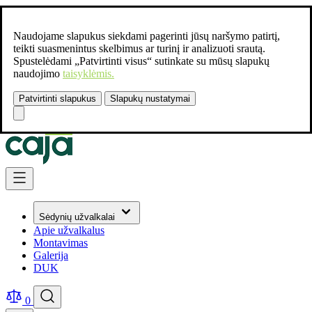
Naudojame slapukus siekdami pagerinti jūsų naršymo patirtį,
teikti suasmenintus skelbimus ar turinį ir analizuoti srautą.
Spustelėdami „Patvirtinti visus“ sutinkate su mūsų slapukų
naudojimo
taisyklėmis.
Patvirtinti slapukus
Slapukų nustatymai
Susisiekite:
+37061462541
Skip to Content
Sėdynių užvalkalai
Apie užvalkalus
Montavimas
Galerija
DUK
0