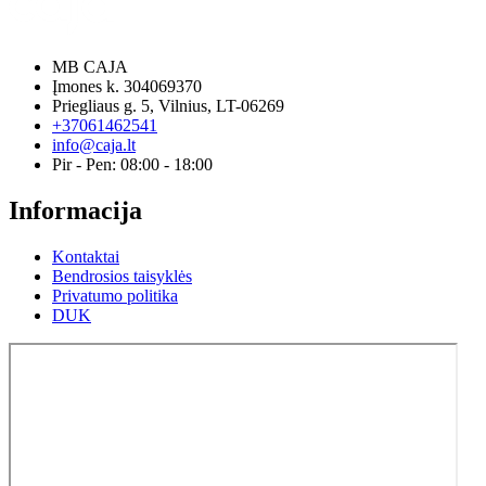
MB CAJA
Įmones k. 304069370
Priegliaus g. 5, Vilnius, LT-06269
+37061462541
info@caja.lt
Pir - Pen: 08:00 - 18:00
Informacija
Kontaktai
Bendrosios taisyklės
Privatumo politika
DUK