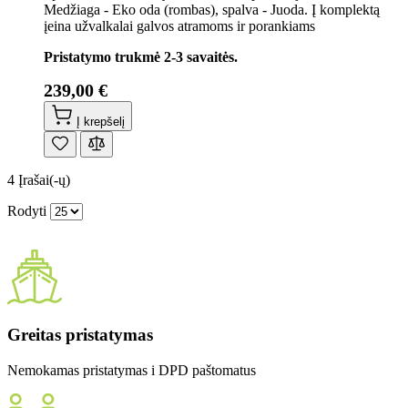
Medžiaga - Eko oda (rombas), spalva - Juoda. Į komplektą
įeina užvalkalai galvos atramoms ir porankiams
Pristatymo trukmė 2-3 savaitės.
239,00 €
Į krepšelį
4
Įrašai(-ų)
Rodyti
Greitas pristatymas
Nemokamas pristatymas i DPD paštomatus