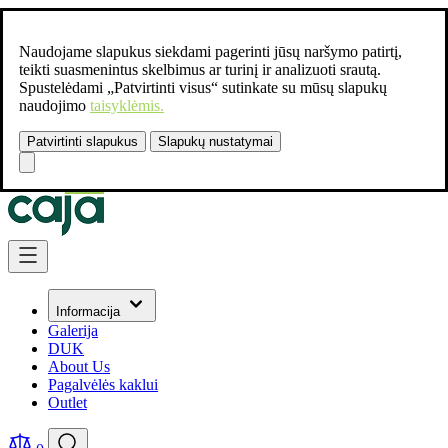
Naudojame slapukus siekdami pagerinti jūsų naršymo patirtį,
teikti suasmenintus skelbimus ar turinį ir analizuoti srautą.
Spustelėdami „Patvirtinti visus“ sutinkate su mūsų slapukų
naudojimo
taisyklėmis.
Patvirtinti slapukus
Slapukų nustatymai
Susisiekite:
+37061462541
Skip to Content
Informacija
Galerija
DUK
About Us
Pagalvėlės kaklui
Outlet