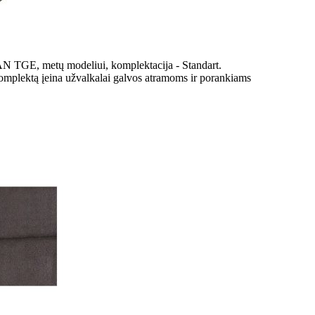
AN TGE, metų modeliui, komplektacija - Standart.
komplektą įeina užvalkalai galvos atramoms ir porankiams