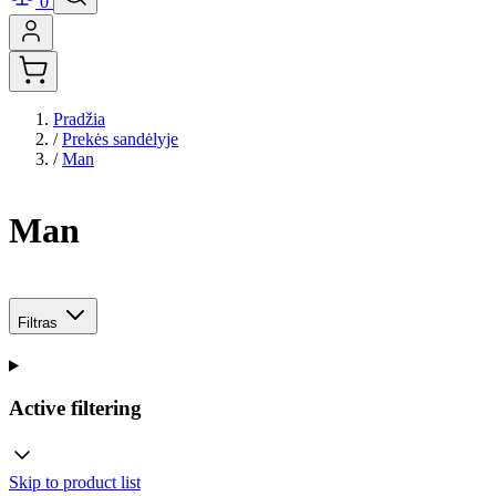
0
Pradžia
/
Prekės sandėlyje
/
Man
Man
Filtras
Active filtering
Skip to product list