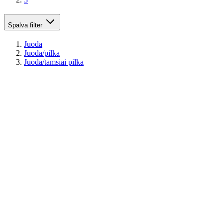
Spalva
filter
Juoda
Juoda/pilka
Juoda/tamsiai pilka