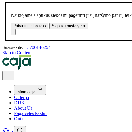
Naudojame slapukus siekdami pagerinti jūsų naršymo patirtį, teikt
Patvirtinti slapukus
Slapukų nustatymai
Susisiekite:
+37061462541
Skip to Content
Informacija
Galerija
DUK
About Us
Pagalvėlės kaklui
Outlet