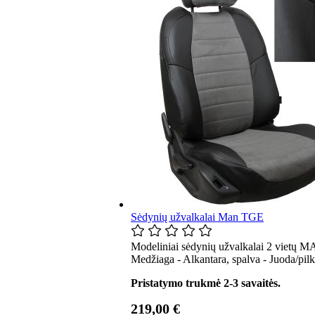
Sėdynių užvalkalai Man TGE
Modeliniai sėdynių užvalkalai 2 vietų M
Medžiaga - Alkantara, spalva - Juoda/pil
Pristatymo trukmė 2-3 savaitės.
219,00 €