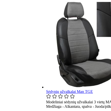
Sėdynių užvalkalai Man TGE
Modeliniai sėdynių užvalkalai 3 vietų M
Medžiaga - Alkantara, spalva - Juoda/pil