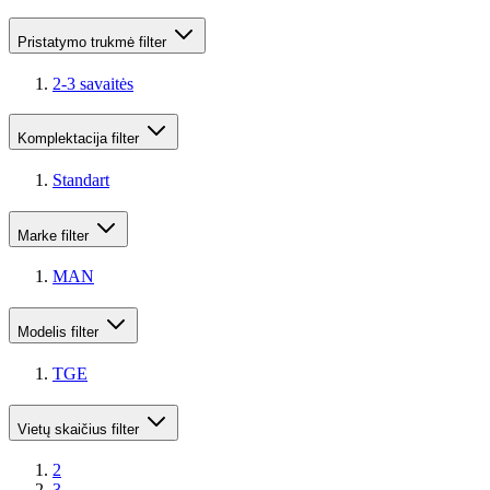
Pristatymo trukmė
filter
2-3 savaitės
Komplektacija
filter
Standart
Marke
filter
MAN
Modelis
filter
TGE
Vietų skaičius
filter
2
3