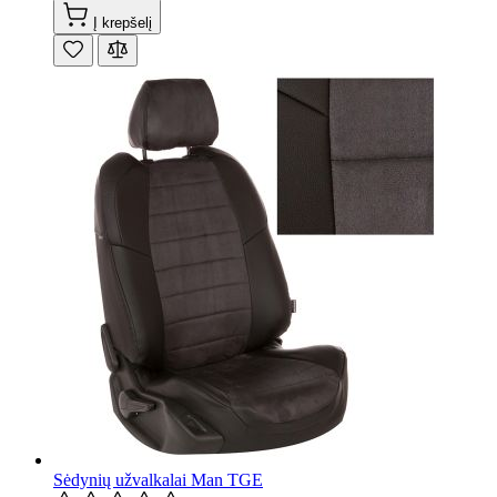
Į krepšelį
Sėdynių užvalkalai Man TGE