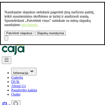
Naudojame slapukus siekdami pagerinti jūsų naršymo patirtį,
teikti suasmenintus skelbimus ar turinį ir analizuoti srautą.
Spustelėdami „Patvirtinti visus“ sutinkate su mūsų slapukų
naudojimo
taisyklėmis.
Patvirtinti slapukus
Slapukų nustatymai
Susisiekite:
+37061462541
Skip to Content
Informacija
Galerija
DUK
About Us
Pagalvėlės kaklui
Outlet