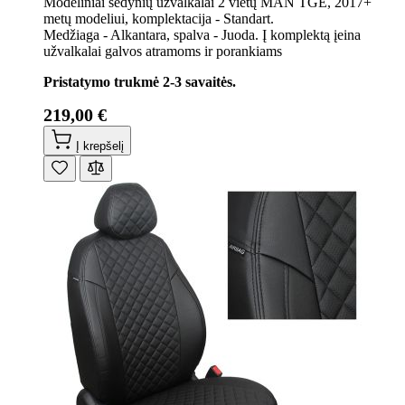
Modeliniai sėdynių užvalkalai 2 vietų MAN TGE, 2017+
metų modeliui, komplektacija - Standart.
Medžiaga - Alkantara, spalva - Juoda. Į komplektą įeina
užvalkalai galvos atramoms ir porankiams
Pristatymo trukmė 2-3 savaitės.
219,00 €
Į krepšelį