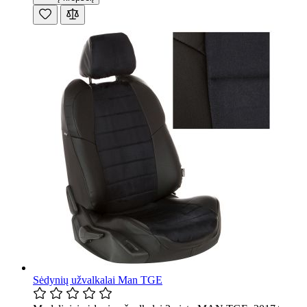
Sėdynių užvalkalai Man TGE