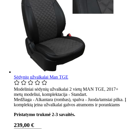
Sėdynių užvalkalai Man TGE
Modeliniai sėdynių užvalkalai 2 vietų MAN TGE, 2017+
metų modeliui, komplektacija - Standart.
Medžiaga - Alkantara (rombas), spalva - Juoda/tamsiai pilka. Į
komplektą įeina užvalkalai galvos atramoms ir porankiams
Pristatymo trukmė 2-3 savaitės.
239,00 €