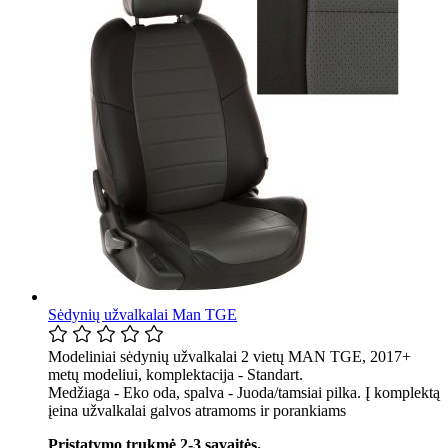
Sėdynių užvalkalai Man TGE
Modeliniai sėdynių užvalkalai 2 vietų MAN TGE, 2017+
metų modeliui, komplektacija - Standart.
Medžiaga - Eko oda, spalva - Juoda/tamsiai pilka. Į komplektą
įeina užvalkalai galvos atramoms ir porankiams
Pristatymo trukmė 2-3 savaitės.