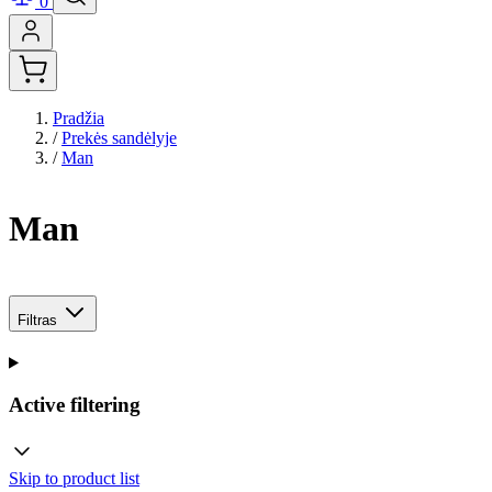
0
Pradžia
/
Prekės sandėlyje
/
Man
Man
Filtras
Active filtering
Skip to product list