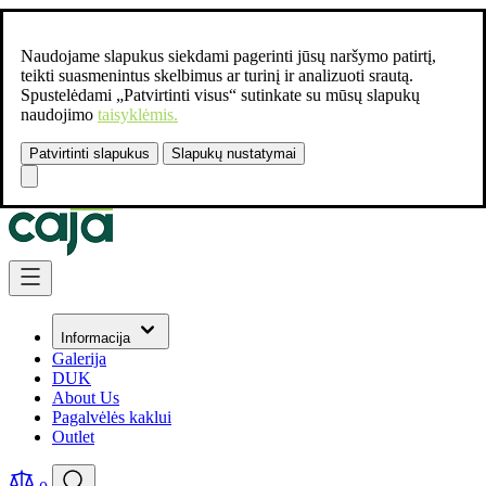
Naudojame slapukus siekdami pagerinti jūsų naršymo patirtį,
teikti suasmenintus skelbimus ar turinį ir analizuoti srautą.
Spustelėdami „Patvirtinti visus“ sutinkate su mūsų slapukų
naudojimo
taisyklėmis.
Patvirtinti slapukus
Slapukų nustatymai
Susisiekite:
+37061462541
Skip to Content
Informacija
Galerija
DUK
About Us
Pagalvėlės kaklui
Outlet