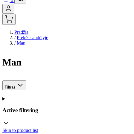
0
Pradžia
/
Prekės sandėlyje
/
Man
Man
Filtras
Active filtering
Skip to product list