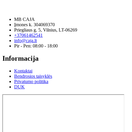
MB CAJA
Įmones k. 304069370
Priegliaus g. 5, Vilnius, LT-06269
+37061462541
info@caja.lt
Pir - Pen: 08:00 - 18:00
Informacija
Kontaktai
Bendrosios taisyklės
Privatumo politika
DUK