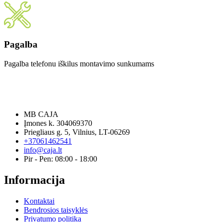
Pagalba
Pagalba telefonu iškilus montavimo sunkumams
MB CAJA
Įmones k. 304069370
Priegliaus g. 5, Vilnius, LT-06269
+37061462541
info@caja.lt
Pir - Pen: 08:00 - 18:00
Informacija
Kontaktai
Bendrosios taisyklės
Privatumo politika