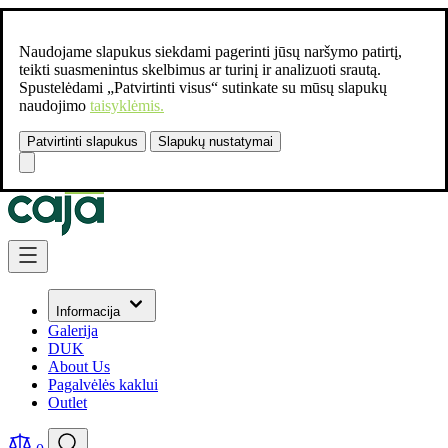
Naudojame slapukus siekdami pagerinti jūsų naršymo patirtį,
teikti suasmenintus skelbimus ar turinį ir analizuoti srautą.
Spustelėdami „Patvirtinti visus“ sutinkate su mūsų slapukų
naudojimo
taisyklėmis.
Patvirtinti slapukus
Slapukų nustatymai
Susisiekite:
+37061462541
Skip to Content
Informacija
Galerija
DUK
About Us
Pagalvėlės kaklui
Outlet