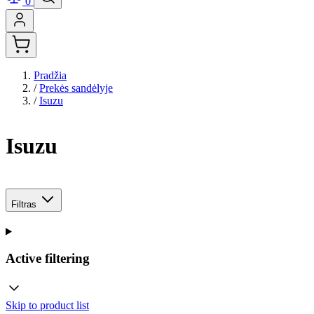
0
Pradžia
/
Prekės sandėlyje
/
Isuzu
Isuzu
Filtras
Active filtering
Skip to product list