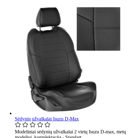
Sėdynių užvalkalai Isuzu D-Max
Modeliniai sėdynių užvalkalai 2 vietų Isuzu D-max, metų
modeliui, komplektacija - Standart.