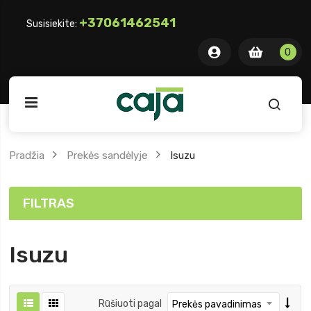
+37061462541
Susisiekite:
0 item
0
0
ite
Pradžia
Prekės sandėlyje
Isuzu
FILTRAS
Isuzu
Rūšiuoti pagal