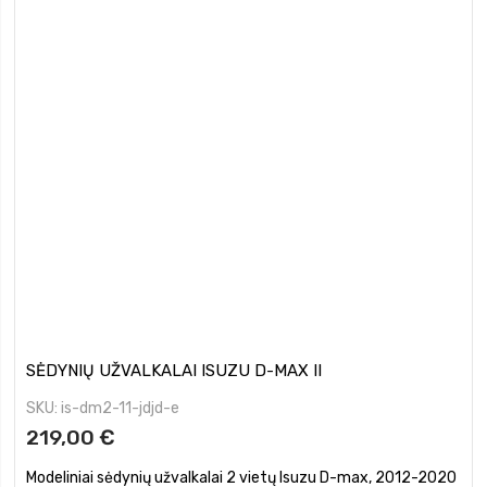
SĖDYNIŲ UŽVALKALAI ISUZU D-MAX II
SKU
is-dm2-11-jdjd-e
219,00 €
Modeliniai sėdynių užvalkalai 2 vietų Isuzu D-max, 2012-2020