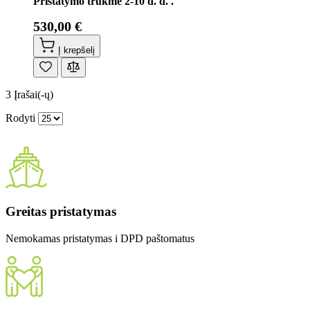
Pristatymo trukmė 2-10 d. d. .
530,00 €
Į krepšelį
3
Įrašai(-ų)
Rodyti
Greitas pristatymas
Nemokamas pristatymas i DPD paštomatus