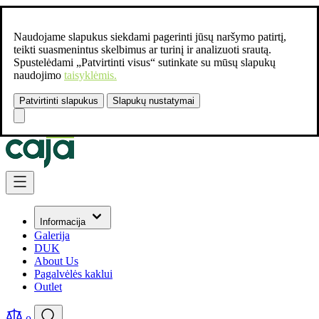
Naudojame slapukus siekdami pagerinti jūsų naršymo patirtį,
teikti suasmenintus skelbimus ar turinį ir analizuoti srautą.
Spustelėdami „Patvirtinti visus“ sutinkate su mūsų slapukų
naudojimo
taisyklėmis.
Patvirtinti slapukus
Slapukų nustatymai
Susisiekite:
+37061462541
Skip to Content
Informacija
Galerija
DUK
About Us
Pagalvėlės kaklui
Outlet