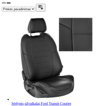
Sėdynių užvalkalai Ford Transit Courier