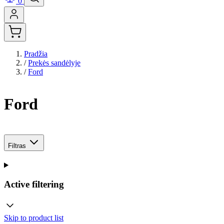
0
Pradžia
/
Prekės sandėlyje
/
Ford
Ford
Filtras
Active filtering
Skip to product list