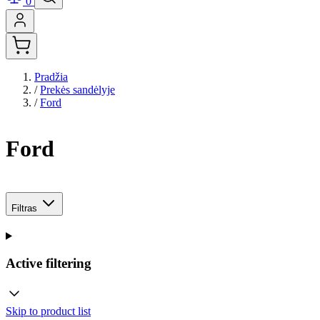
0
Pradžia
/
Prekės sandėlyje
/
Ford
Ford
Filtras
Active filtering
Skip to product list