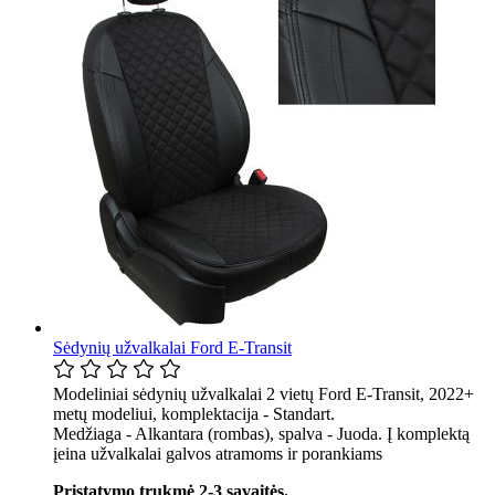
Sėdynių užvalkalai Ford E-Transit
Modeliniai sėdynių užvalkalai 2 vietų Ford E-Transit, 2022+
metų modeliui, komplektacija - Standart.
Medžiaga - Alkantara (rombas), spalva - Juoda. Į komplektą
įeina užvalkalai galvos atramoms ir porankiams
Pristatymo trukmė 2-3 savaitės.