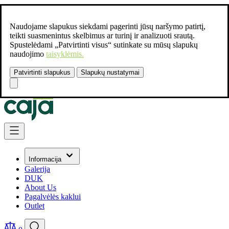
Naudojame slapukus siekdami pagerinti jūsų naršymo patirtį,
teikti suasmenintus skelbimus ar turinį ir analizuoti srautą.
Spustelėdami „Patvirtinti visus“ sutinkate su mūsų slapukų
naudojimo
taisyklėmis.
Patvirtinti slapukus
Slapukų nustatymai
Susisiekite:
+37061462541
Skip to Content
Informacija
Galerija
DUK
About Us
Pagalvėlės kaklui
Outlet