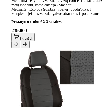
Modeliniai sėdynių užvalkalai 2 vietų Ford E-Transit, 2022+
metų modeliui, komplektacija - Standart.
Medžiaga - Eko oda (rombas), spalva - Juoda/pilka. Į
komplektą įeina užvalkalai galvos atramoms ir porankiams
Pristatymo trukmė 2-3 savaitės.
239,00 €
Į krepšelį