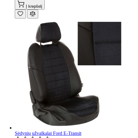
Į krepšelį
Sėdynių užvalkalai Ford E-Transit