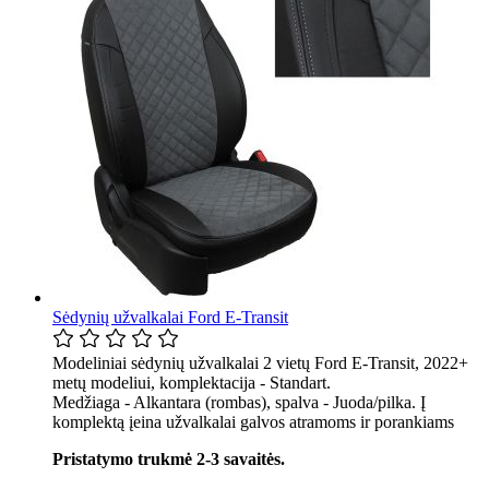
Sėdynių užvalkalai Ford E-Transit
Modeliniai sėdynių užvalkalai 2 vietų Ford E-Transit, 2022+
metų modeliui, komplektacija - Standart.
Medžiaga - Alkantara (rombas), spalva - Juoda/pilka. Į
komplektą įeina užvalkalai galvos atramoms ir porankiams
Pristatymo trukmė 2-3 savaitės.