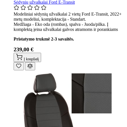
Sėdynių užvalkalai Ford E-Transit
Modeliniai sėdynių užvalkalai 2 vietų Ford E-Transit, 2022+
metų modeliui, komplektacija - Standart.
Medžiaga - Eko oda (rombas), spalva - Juoda/pilka. Į
komplektą įeina užvalkalai galvos atramoms ir porankiams
Pristatymo trukmė 2-3 savaitės.
239,00 €
Į krepšelį