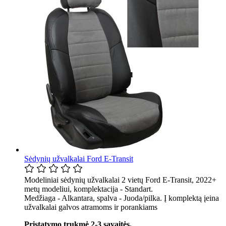
Sėdynių užvalkalai Ford E-Transit
Modeliniai sėdynių užvalkalai 2 vietų Ford E-Transit, 2022+
metų modeliui, komplektacija - Standart.
Medžiaga - Alkantara, spalva - Juoda/pilka. Į komplektą įeina
užvalkalai galvos atramoms ir porankiams
Pristatymo trukmė 2-3 savaitės.