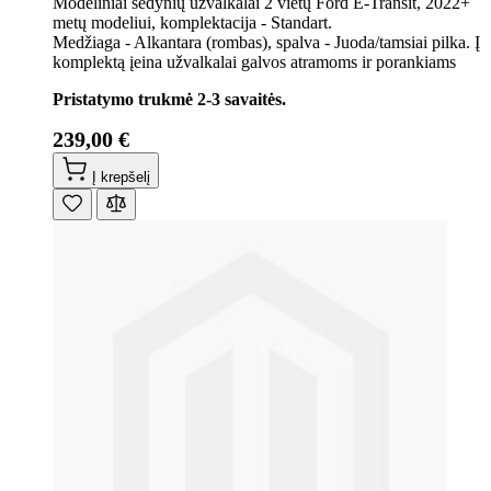
Modeliniai sėdynių užvalkalai 2 vietų Ford E-Transit, 2022+
metų modeliui, komplektacija - Standart.
Medžiaga - Alkantara (rombas), spalva - Juoda/tamsiai pilka. Į
komplektą įeina užvalkalai galvos atramoms ir porankiams
Pristatymo trukmė 2-3 savaitės.
239,00 €
Į krepšelį