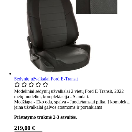
Sėdynių užvalkalai Ford E-Transit
Modeliniai sėdynių užvalkalai 2 vietų Ford E-Transit, 2022+
metų modeliui, komplektacija - Standart.
Medžiaga - Eko oda, spalva - Juoda/tamsiai pilka. Į komplektą
įeina užvalkalai galvos atramoms ir porankiams
Pristatymo trukmė 2-3 savaitės.
219,00 €