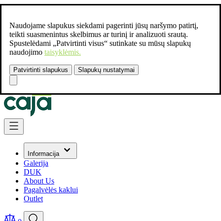
Naudojame slapukus siekdami pagerinti jūsų naršymo patirtį,
teikti suasmenintus skelbimus ar turinį ir analizuoti srautą.
Spustelėdami „Patvirtinti visus“ sutinkate su mūsų slapukų
naudojimo
taisyklėmis.
Patvirtinti slapukus
Slapukų nustatymai
Susisiekite:
+37061462541
Skip to Content
Informacija
Galerija
DUK
About Us
Pagalvėlės kaklui
Outlet