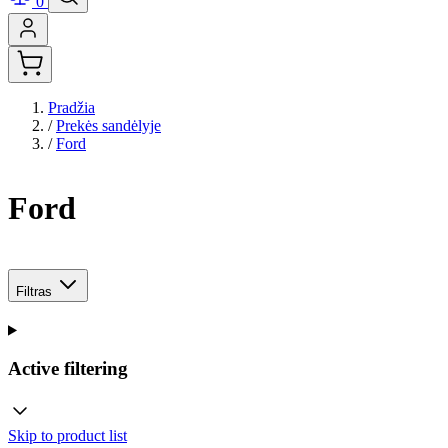
0
Pradžia
/
Prekės sandėlyje
/
Ford
Ford
Filtras
Active filtering
Skip to product list