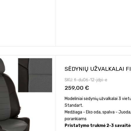
SĖDYNIŲ UŽVALKALAI F
SKU
fi-du06-12-jdpi-e
259,00 €
Modeliniai sėdynių užvalkalai 3 vi
Standart.
Medžiaga - Eko oda, spalva - Juoda/
porankiams
Pristatymo trukmė 2-3 savaitė