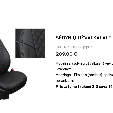
SĖDYNIŲ UŽVALKALAI F
SKU
fi-du06-12-jdjd-r
289,00 €
Modeliniai sėdynių užvalkalai 3 vi
Standart.
Medžiaga - Eko oda (rombas), spalv
porankiams
Pristatymo trukmė 2-3 savaitė