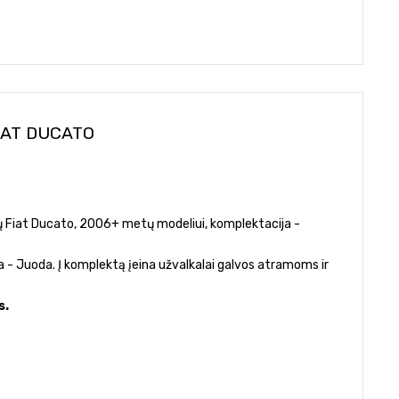
IAT DUCATO
etų Fiat Ducato, 2006+ metų modeliui, komplektacija -
a - Juoda. Į komplektą įeina užvalkalai galvos atramoms ir
s.