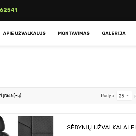
62541
APIE UŽVALKALUS
MONTAVIMAS
GALERIJA
4
Įrašai(-ų)
Rodyti
SĖDYNIŲ UŽVALKALAI F