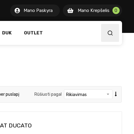
0 item
0
Mano Paskyra
Mano Krepšelis
0
item
DUK
OUTLET
per puslapį
Rūšiuoti pagal
IAT DUCATO