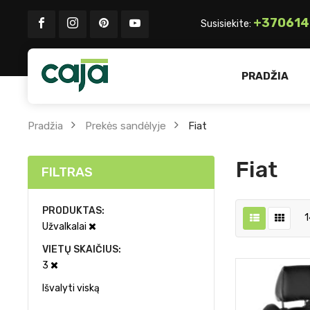
+370614
Susisiekite:
PRADŽIA
Pradžia
Prekės sandėlyje
Fiat
Fiat
FILTRAS
PRODUKTAS
1
Užvalkalai
VIETŲ SKAIČIUS
3
Išvalyti viską