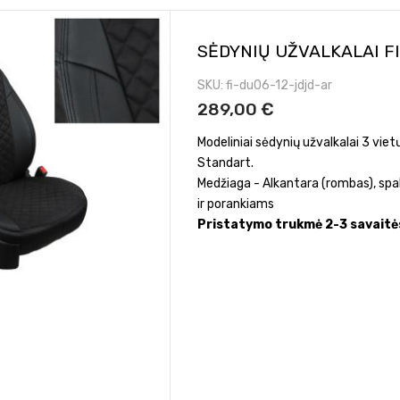
SĖDYNIŲ UŽVALKALAI F
SKU
fi-du06-12-jdjd-ar
289,00 €
Modeliniai sėdynių užvalkalai 3 vi
Standart.
Medžiaga - Alkantara (rombas), spa
ir porankiams
Pristatymo trukmė 2-3 savaitė