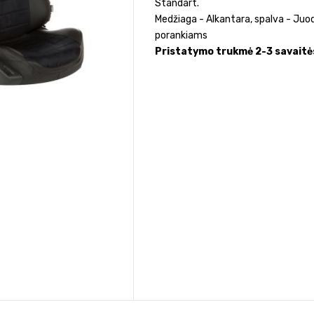
Standart.
Medžiaga - Alkantara, spalva - Juod
porankiams
Pristatymo trukmė 2-3 savaitė