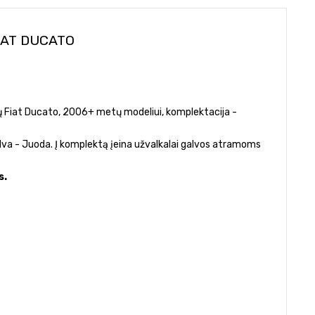
IAT DUCATO
etų Fiat Ducato, 2006+ metų modeliui, komplektacija -
lva - Juoda. Į komplektą įeina užvalkalai galvos atramoms
s.