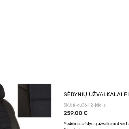
SĖDYNIŲ UŽVALKALAI F
SKU
fi-du06-12-jdjd-a
259,00 €
Modeliniai sėdynių užvalkalai 3 vi