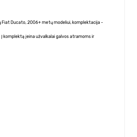
etų Fiat Ducato, 2006+ metų modeliui, komplektacija -
 Į komplektą įeina užvalkalai galvos atramoms ir