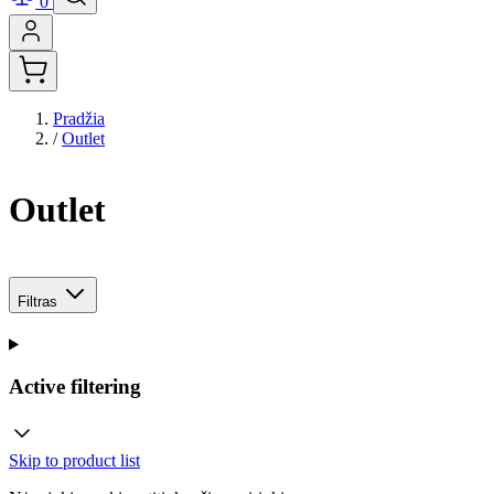
0
Pradžia
/
Outlet
Outlet
Filtras
Active filtering
Skip to product list