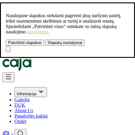
Naudojame slapukus siekdami pagerinti jūsų naršymo patirtį,
teikti suasmenintus skelbimus ar turinį ir analizuoti srautą.
Spustelėdami „Patvirtinti visus“ sutinkate su mūsų slapukų
naudojimo
taisyklėmis.
Patvirtinti slapukus
Slapukų nustatymai
Susisiekite:
+37061462541
Skip to Content
Informacija
Galerija
DUK
About Us
Pagalvėlės kaklui
Outlet