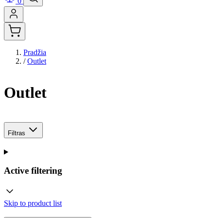
0
Pradžia
/
Outlet
Outlet
Filtras
Active filtering
Skip to product list