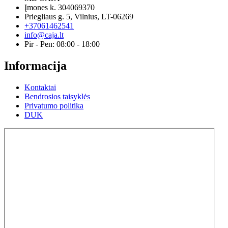
Įmones k. 304069370
Priegliaus g. 5, Vilnius, LT-06269
+37061462541
info@caja.lt
Pir - Pen: 08:00 - 18:00
Informacija
Kontaktai
Bendrosios taisyklės
Privatumo politika
DUK