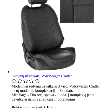
Sėdynių užvalkalai Volkswagen Crafter
Modeliniai sėdynių užvalkalai 3 vietų Volkswagen Crafter,
metų modeliui, komplektacija - Standart.
Medžiaga - Eko oda, spalva - Juoda. Į komplektą įeina
užvalkalai galvos atramoms ir porankiams
Pristatymo trukmė 2-10 d. d. .