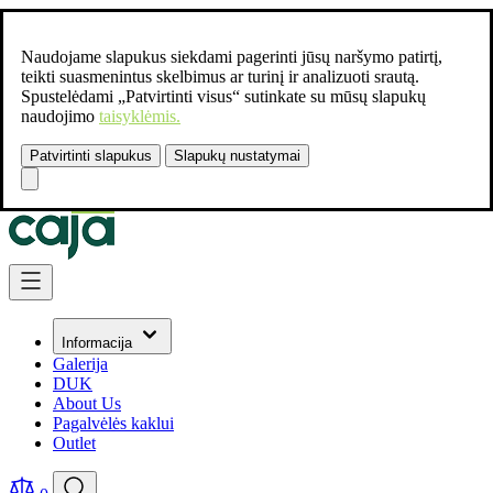
Naudojame slapukus siekdami pagerinti jūsų naršymo patirtį,
teikti suasmenintus skelbimus ar turinį ir analizuoti srautą.
Spustelėdami „Patvirtinti visus“ sutinkate su mūsų slapukų
naudojimo
taisyklėmis.
Patvirtinti slapukus
Slapukų nustatymai
Susisiekite:
+37061462541
Skip to Content
Informacija
Galerija
DUK
About Us
Pagalvėlės kaklui
Outlet