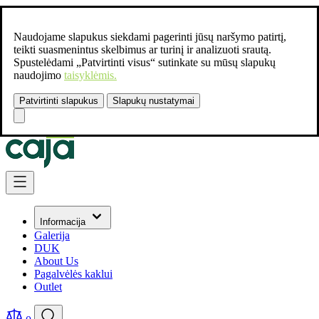
Naudojame slapukus siekdami pagerinti jūsų naršymo patirtį,
teikti suasmenintus skelbimus ar turinį ir analizuoti srautą.
Spustelėdami „Patvirtinti visus“ sutinkate su mūsų slapukų
naudojimo
taisyklėmis.
Patvirtinti slapukus
Slapukų nustatymai
Susisiekite:
+37061462541
Skip to Content
Informacija
Galerija
DUK
About Us
Pagalvėlės kaklui
Outlet