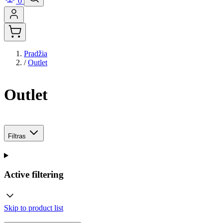
0
Pradžia
/
Outlet
Outlet
Filtras
Active filtering
Skip to product list