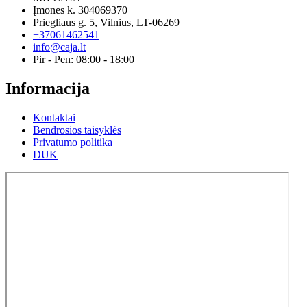
Įmones k. 304069370
Priegliaus g. 5, Vilnius, LT-06269
+37061462541
info@caja.lt
Pir - Pen: 08:00 - 18:00
Informacija
Kontaktai
Bendrosios taisyklės
Privatumo politika
DUK