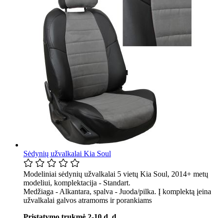
Sėdynių užvalkalai Kia Soul
Modeliniai sėdynių užvalkalai 5 vietų Kia Soul, 2014+ metų
modeliui, komplektacija - Standart.
Medžiaga - Alkantara, spalva - Juoda/pilka. Į komplektą įeina
užvalkalai galvos atramoms ir porankiams
Pristatymo trukmė 2-10 d. d. .