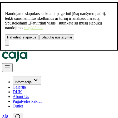
Naudojame slapukus siekdami pagerinti jūsų naršymo patirtį,
teikti suasmenintus skelbimus ar turinį ir analizuoti srautą.
Spustelėdami „Patvirtinti visus“ sutinkate su mūsų slapukų
naudojimo
taisyklėmis.
Patvirtinti slapukus
Slapukų nustatymai
Susisiekite:
+37061462541
Skip to Content
Informacija
Galerija
DUK
About Us
Pagalvėlės kaklui
Outlet