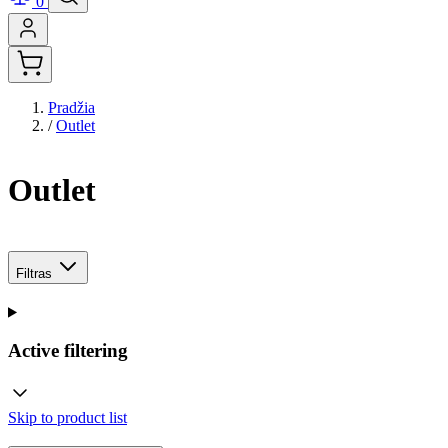
0
Pradžia
/
Outlet
Outlet
Filtras
Active filtering
Skip to product list