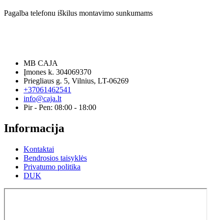
Pagalba telefonu iškilus montavimo sunkumams
MB CAJA
Įmones k. 304069370
Priegliaus g. 5, Vilnius, LT-06269
+37061462541
info@caja.lt
Pir - Pen: 08:00 - 18:00
Informacija
Kontaktai
Bendrosios taisyklės
Privatumo politika
DUK