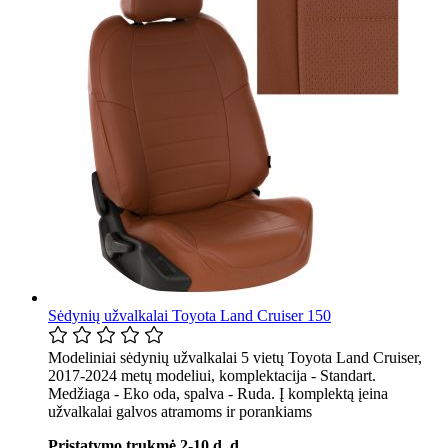
Sėdynių užvalkalai Toyota Land Cruiser 150
Modeliniai sėdynių užvalkalai 5 vietų Toyota Land Cruiser,
2017-2024 metų modeliui, komplektacija - Standart.
Medžiaga - Eko oda, spalva - Ruda. Į komplektą įeina
užvalkalai galvos atramoms ir porankiams
Pristatymo trukmė 2-10 d. d. .