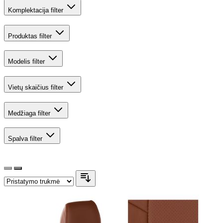
Komplektacija
filter
Produktas
filter
Modelis
filter
Vietų skaičius
filter
Medžiaga
filter
Spalva
filter