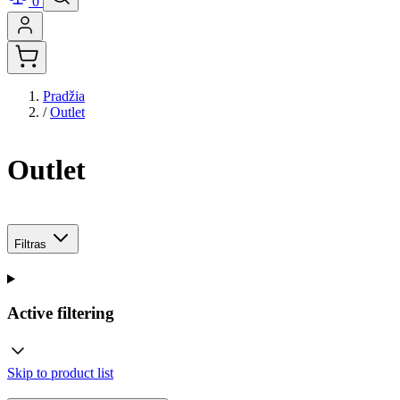
0
Pradžia
/
Outlet
Outlet
Filtras
Active filtering
Skip to product list