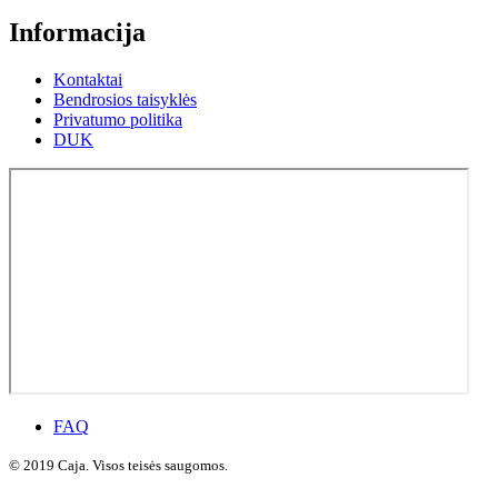
Informacija
Kontaktai
Bendrosios taisyklės
Privatumo politika
DUK
FAQ
© 2019 Caja. Visos teisės saugomos.