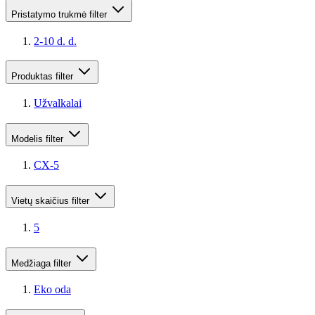
Pristatymo trukmė
filter
2-10 d. d.
Produktas
filter
Užvalkalai
Modelis
filter
CX-5
Vietų skaičius
filter
5
Medžiaga
filter
Eko oda