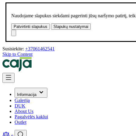
Naudojame slapukus siekdami pagerinti jūsų naršymo patirtį, teikt
Patvirtinti slapukus
Slapukų nustatymai
Susisiekite:
+37061462541
Skip to Content
Informacija
Galerija
DUK
About Us
Pagalvėlės kaklui
Outlet