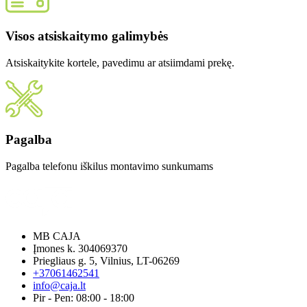
Visos atsiskaitymo galimybės
Atsiskaitykite kortele, pavedimu ar atsiimdami prekę.
Pagalba
Pagalba telefonu iškilus montavimo sunkumams
MB CAJA
Įmones k. 304069370
Priegliaus g. 5, Vilnius, LT-06269
+37061462541
info@caja.lt
Pir - Pen: 08:00 - 18:00