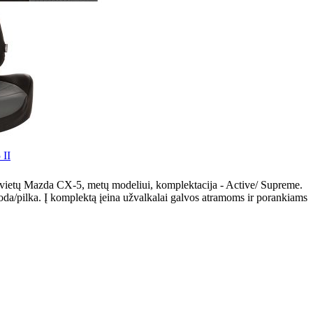
 II
 vietų Mazda CX-5, metų modeliui, komplektacija - Active/ Supreme.
oda/pilka. Į komplektą įeina užvalkalai galvos atramoms ir porankiams