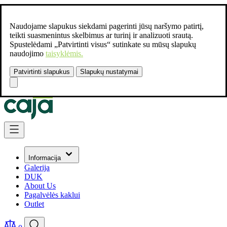
Naudojame slapukus siekdami pagerinti jūsų naršymo patirtį,
teikti suasmenintus skelbimus ar turinį ir analizuoti srautą.
Spustelėdami „Patvirtinti visus“ sutinkate su mūsų slapukų
naudojimo
taisyklėmis.
Patvirtinti slapukus
Slapukų nustatymai
Susisiekite:
+37061462541
Skip to Content
Informacija
Galerija
DUK
About Us
Pagalvėlės kaklui
Outlet