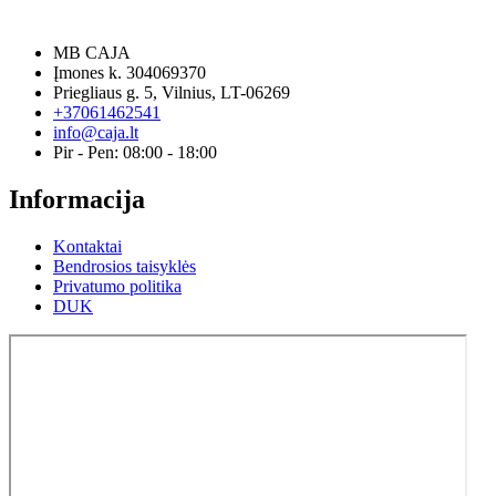
MB CAJA
Įmones k. 304069370
Priegliaus g. 5, Vilnius, LT-06269
+37061462541
info@caja.lt
Pir - Pen: 08:00 - 18:00
Informacija
Kontaktai
Bendrosios taisyklės
Privatumo politika
DUK