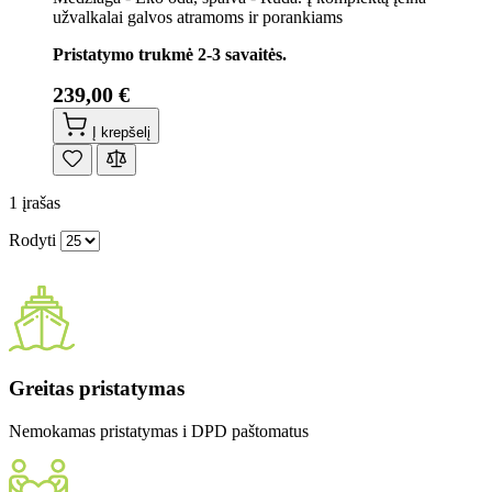
užvalkalai galvos atramoms ir porankiams
Pristatymo trukmė 2-3 savaitės.
239,00 €
Į krepšelį
1
įrašas
Rodyti
Greitas pristatymas
Nemokamas pristatymas i DPD paštomatus