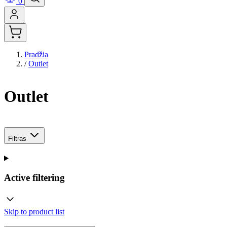
0
Pradžia
/
Outlet
Outlet
Filtras
Active filtering
Skip to product list