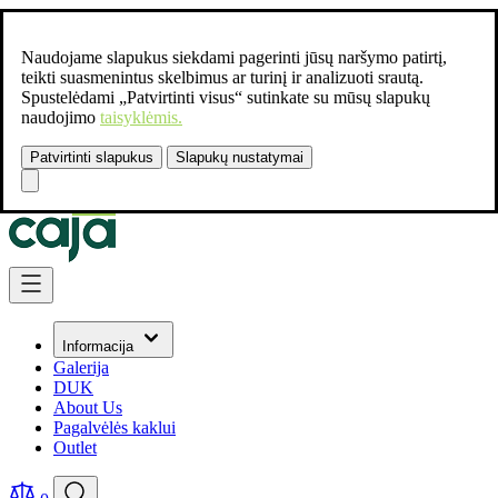
Naudojame slapukus siekdami pagerinti jūsų naršymo patirtį,
teikti suasmenintus skelbimus ar turinį ir analizuoti srautą.
Spustelėdami „Patvirtinti visus“ sutinkate su mūsų slapukų
naudojimo
taisyklėmis.
Patvirtinti slapukus
Slapukų nustatymai
Susisiekite:
+37061462541
Skip to Content
Informacija
Galerija
DUK
About Us
Pagalvėlės kaklui
Outlet