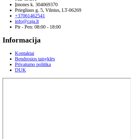
Įmones k. 304069370
Priegliaus g. 5, Vilnius, LT-06269
+37061462541
info@caja.lt
Pir - Pen: 08:00 - 18:00
Informacija
Kontaktai
Bendrosios taisyklės
Privatumo politika
DUK