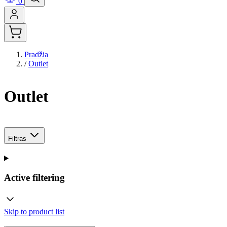
0
Pradžia
/
Outlet
Outlet
Filtras
Active filtering
Skip to product list