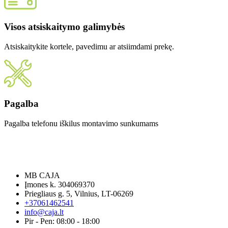
Visos atsiskaitymo galimybės
Atsiskaitykite kortele, pavedimu ar atsiimdami prekę.
Pagalba
Pagalba telefonu iškilus montavimo sunkumams
MB CAJA
Įmones k. 304069370
Priegliaus g. 5, Vilnius, LT-06269
+37061462541
info@caja.lt
Pir - Pen: 08:00 - 18:00