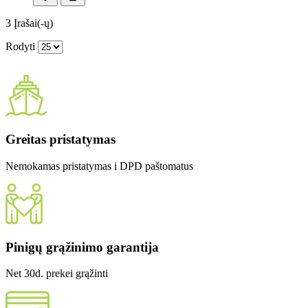
3
Įrašai(-ų)
Rodyti
Greitas pristatymas
Nemokamas pristatymas i DPD paštomatus
Pinigų grąžinimo garantija
Net 30d. prekei grąžinti