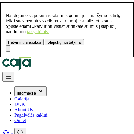
Naudojame slapukus siekdami pagerinti jūsų naršymo patirtį,
teikti suasmenintus skelbimus ar turinį ir analizuoti srautą.
Spustelėdami „Patvirtinti visus“ sutinkate su mūsų slapukų
naudojimo
taisyklėmis.
Patvirtinti slapukus
Slapukų nustatymai
Susisiekite:
+37061462541
Skip to Content
Informacija
Galerija
DUK
About Us
Pagalvėlės kaklui
Outlet