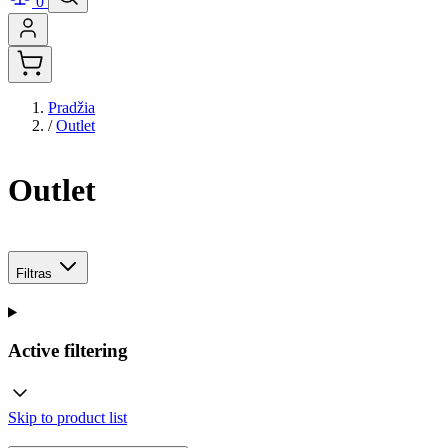
0
Pradžia
/
Outlet
Outlet
Filtras
Active filtering
Skip to product list