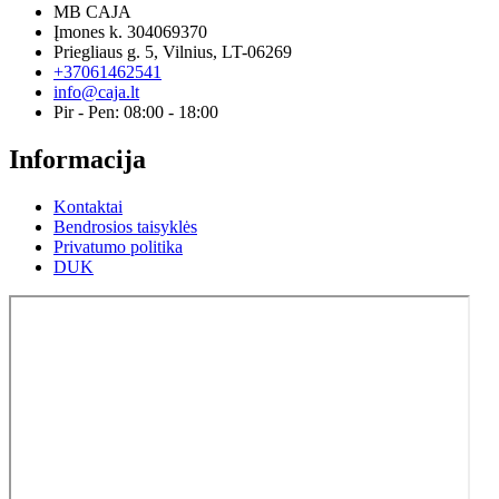
MB CAJA
Įmones k. 304069370
Priegliaus g. 5, Vilnius, LT-06269
+37061462541
info@caja.lt
Pir - Pen: 08:00 - 18:00
Informacija
Kontaktai
Bendrosios taisyklės
Privatumo politika
DUK