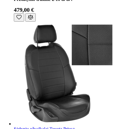
479,00 €
Sėdynių užvalkalai Toyota Prius+