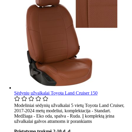
Sėdynių užvalkalai Toyota Land Cruiser 150
Modeliniai sėdynių užvalkalai 5 vietų Toyota Land Cruiser,
2017-2024 metų modeliui, komplektacija - Standart.
Medžiaga - Eko oda, spalva - Ruda. Į komplektą įeina
užvalkalai galvos atramoms ir porankiams
Pristatymo trukmė 2-10 d. d. .