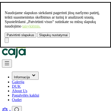
Naudojame slapukus siekdami pagerinti jūsų naršymo patirtį,
teikti suasmenintus skelbimus ar turinį ir analizuoti srautą.
Spustelėdami „Patvirtinti visus“ sutinkate su mūsų slapukų
naudojimo
taisyklėmis.
Patvirtinti slapukus
Slapukų nustatymai
Susisiekite:
+37061462541
Skip to Content
Informacija
Galerija
DUK
About Us
Pagalvėlės kaklui
Outlet