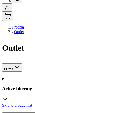
0
Pradžia
/
Outlet
Outlet
Filtras
Active filtering
Skip to product list