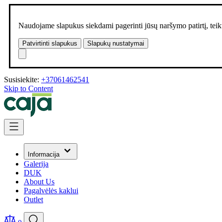
Naudojame slapukus siekdami pagerinti jūsų naršymo patirtį, teikt
Patvirtinti slapukus
Slapukų nustatymai
Susisiekite:
+37061462541
Skip to Content
Informacija
Galerija
DUK
About Us
Pagalvėlės kaklui
Outlet