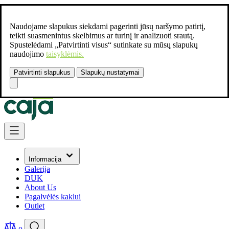
Naudojame slapukus siekdami pagerinti jūsų naršymo patirtį,
teikti suasmenintus skelbimus ar turinį ir analizuoti srautą.
Spustelėdami „Patvirtinti visus“ sutinkate su mūsų slapukų
naudojimo
taisyklėmis.
Patvirtinti slapukus
Slapukų nustatymai
Susisiekite:
+37061462541
Skip to Content
Informacija
Galerija
DUK
About Us
Pagalvėlės kaklui
Outlet