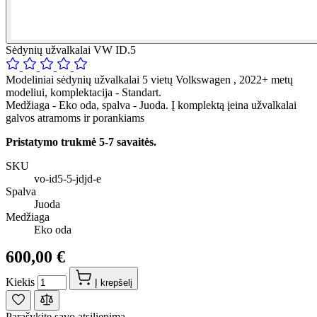
Sėdynių užvalkalai VW ID.5
Modeliniai sėdynių užvalkalai 5 vietų Volkswagen , 2022+ metų
modeliui, komplektacija - Standart.
Medžiaga - Eko oda, spalva - Juoda. Į komplektą įeina užvalkalai
galvos atramoms ir porankiams
Pristatymo trukmė 5-7 savaitės.
SKU
vo-id5-5-jdjd-e
Spalva
Juoda
Medžiaga
Eko oda
600,00 €
Kiekis
Į krepšelį
Parašykite savo atsiliepimą