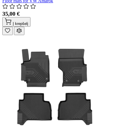
Floor mats for VW Amarok
35,00 €
Į krepšelį