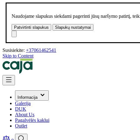
Naudojame slapukus siekdami pagerinti jūsų naršymo patirtį, teikt
Patvirtinti slapukus
Slapukų nustatymai
Susisiekite:
+37061462541
Skip to Content
Informacija
Galerija
DUK
About Us
Pagalvėlės kaklui
Outlet