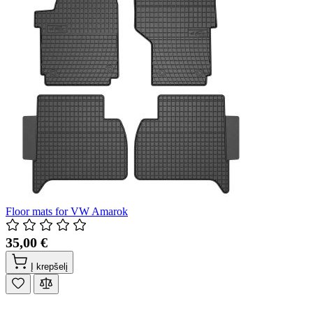
Floor mats for VW Amarok
35,00 €
Į krepšelį