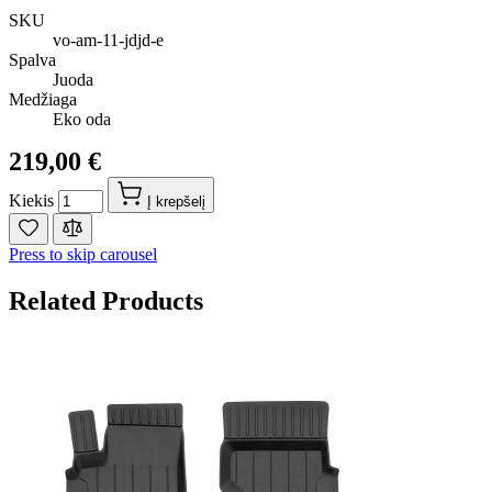
SKU
vo-am-11-jdjd-e
Spalva
Juoda
Medžiaga
Eko oda
219,00 €
Kiekis
Į krepšelį
Press to skip carousel
Related Products