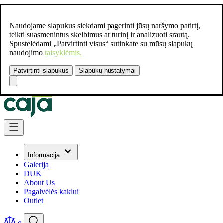
Naudojame slapukus siekdami pagerinti jūsų naršymo patirtį,
teikti suasmenintus skelbimus ar turinį ir analizuoti srautą.
Spustelėdami „Patvirtinti visus“ sutinkate su mūsų slapukų
naudojimo
taisyklėmis.
Patvirtinti slapukus
Slapukų nustatymai
Susisiekite:
+37061462541
Skip to Content
Informacija
Galerija
DUK
About Us
Pagalvėlės kaklui
Outlet