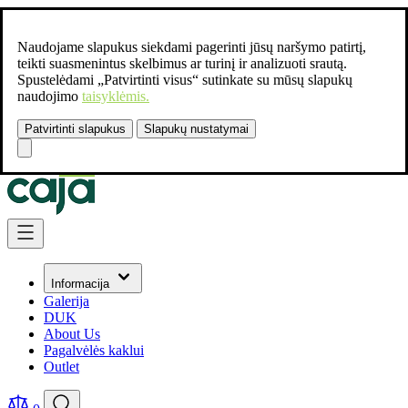
Naudojame slapukus siekdami pagerinti jūsų naršymo patirtį,
teikti suasmenintus skelbimus ar turinį ir analizuoti srautą.
Spustelėdami „Patvirtinti visus“ sutinkate su mūsų slapukų
naudojimo
taisyklėmis.
Patvirtinti slapukus
Slapukų nustatymai
Susisiekite:
+37061462541
Skip to Content
Informacija
Galerija
DUK
About Us
Pagalvėlės kaklui
Outlet