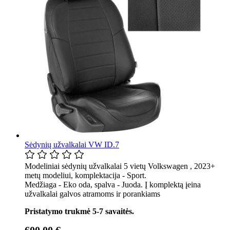
Sėdynių užvalkalai VW ID.7
Modeliniai sėdynių užvalkalai 5 vietų Volkswagen , 2023+
metų modeliui, komplektacija - Sport.
Medžiaga - Eko oda, spalva - Juoda. Į komplektą įeina
užvalkalai galvos atramoms ir porankiams
Pristatymo trukmė 5-7 savaitės.