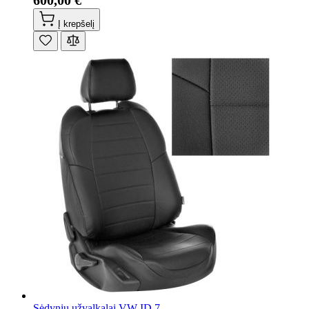
600,00 €
Į krepšelį
Sėdynių užvalkalai VW ID.7