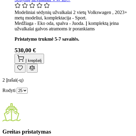
Modeliniai sėdynių užvalkalai 2 vietų Volkswagen , 2023+
metų modeliui, komplektacija - Sport.
Medžiaga - Eko oda, spalva - Juoda. Į komplektą įeina
užvalkalai galvos atramoms ir porankiams
Pristatymo trukmė 5-7 savaitės.
530,00 €
Į krepšelį
2
Įrašai(-ų)
Rodyti
Greitas pristatymas