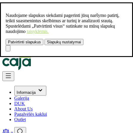
Naudojame slapukus siekdami pagerinti jūsų naršymo patirtį,
teikti suasmenintus skelbimus ar turinį ir analizuoti srautą.
Spustelėdami „Patvirtinti visus“ sutinkate su mūsų slapukų
naudojimo
taisyklėmis.
Patvirtinti slapukus
Slapukų nustatymai
Susisiekite:
+37061462541
Skip to Content
Informacija
Galerija
DUK
About Us
Pagalvėlės kaklui
Outlet