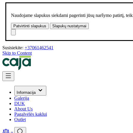
Naudojame slapukus siekdami pagerinti jūsų naršymo patirtį, teikt
Patvirtinti slapukus
Slapukų nustatymai
Susisiekite:
+37061462541
Skip to Content
Informacija
Galerija
DUK
About Us
Pagalvėlės kaklui
Outlet