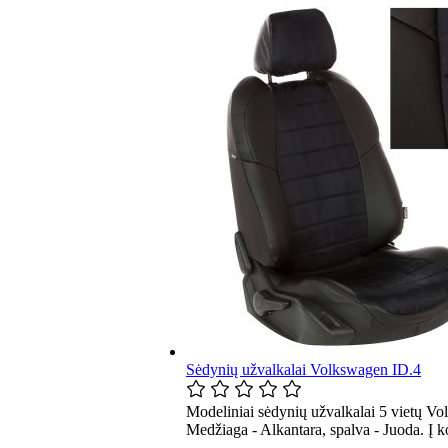
Sėdynių užvalkalai Volkswagen ID.4
Modeliniai sėdynių užvalkalai 5 vietų Vo
Medžiaga - Alkantara, spalva - Juoda. Į 