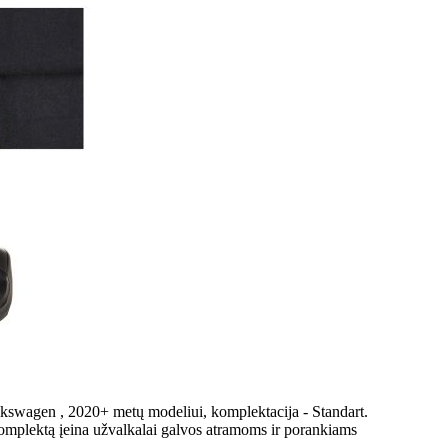
lkswagen , 2020+ metų modeliui, komplektacija - Standart.
komplektą įeina užvalkalai galvos atramoms ir porankiams