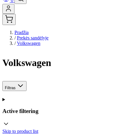
0
Pradžia
/
Prekės sandėlyje
/
Volkswagen
Volkswagen
Filtras
Active filtering
Skip to product list