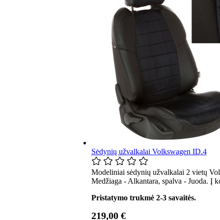
Sėdynių užvalkalai Volkswagen ID.4
Modeliniai sėdynių užvalkalai 2 vietų Vo
Medžiaga - Alkantara, spalva - Juoda. Į 
Pristatymo trukmė 2-3 savaitės.
219,00 €