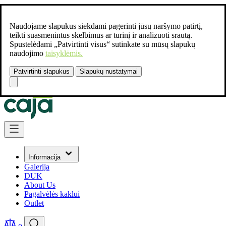
Naudojame slapukus siekdami pagerinti jūsų naršymo patirtį,
teikti suasmenintus skelbimus ar turinį ir analizuoti srautą.
Spustelėdami „Patvirtinti visus“ sutinkate su mūsų slapukų
naudojimo
taisyklėmis.
Patvirtinti slapukus
Slapukų nustatymai
Susisiekite:
+37061462541
Skip to Content
Informacija
Galerija
DUK
About Us
Pagalvėlės kaklui
Outlet